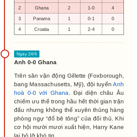
2
Ghana
2
1-0
4
3
Panama
1
0-1
0
4
Croatia
1
2-4
0
Anh 0-0 Ghana
Trên sân vận động Gillette (Foxborough,
bang Massachusetts, Mỹ), đội tuyển
Anh
hoà 0-0 với Ghana
. Đại diện châu Âu
chiếm ưu thế trong hầu hết thời gian trận
đấu nhưng không thể xuyên thủng hàng
phòng ngự “đổ bê tông” của đối thủ. Khi
cơ hội mười mươi xuất hiện, Harry Kane
lại bỏ lỡ khó tin.