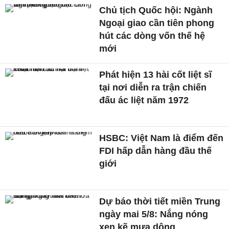
Chủ tịch Quốc hội: Ngành
Ngoại giao cần tiên phong
hút các dòng vốn thế hệ
mới
Phát hiện 13 hài cốt liệt sĩ
tại nơi diễn ra trận chiến
đấu ác liệt năm 1972
HSBC: Việt Nam là điểm đến
FDI hấp dẫn hàng đầu thế
giới
Dự báo thời tiết miền Trung
ngày mai 5/8: Nắng nóng
xen kẽ mưa dông