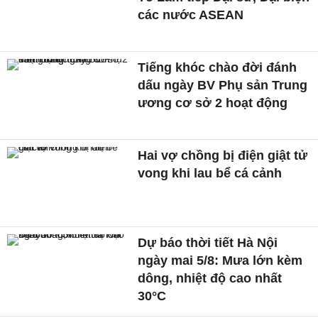
các nước ASEAN
Tiếng khóc chào đời đánh
dấu ngày BV Phụ sản Trung
ương cơ sở 2 hoạt động
Hai vợ chồng bị điện giật tử
vong khi lau bể cá cảnh
Dự báo thời tiết Hà Nội
ngày mai 5/8: Mưa lớn kèm
dông, nhiệt độ cao nhất
30°C