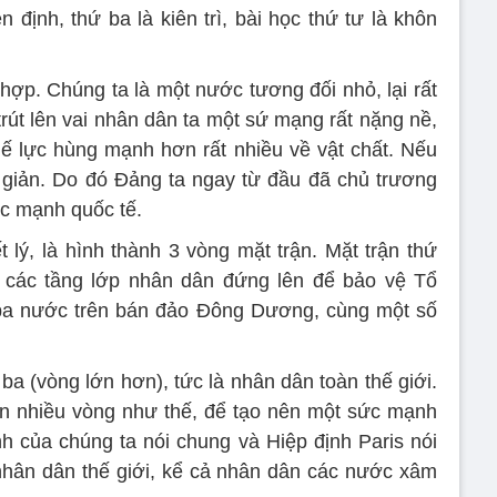
ên định, thứ ba là kiên trì, bài học thứ tư là khôn
 hợp. Chúng ta là một nước tương đối nhỏ, lại rất
trút lên vai nhân dân ta một sứ mạng rất nặng nề,
thế lực hùng mạnh hơn rất nhiều về vật chất. Nếu
 giản. Do đó Đảng ta ngay từ đầu đã chủ trương
c mạnh quốc tế.
t lý, là hình thành 3 vòng mặt trận. Mặt trận thứ
cả các tầng lớp nhân dân đứng lên để bảo vệ Tổ
 ba nước trên bán đảo Đông Dương, cùng một số
ba (vòng lớn hơn), tức là nhân dân toàn thế giới.
ận nhiều vòng như thế, để tạo nên một sức mạnh
nh của chúng ta nói chung và Hiệp định Paris nói
à nhân dân thế giới, kể cả nhân dân các nước xâm