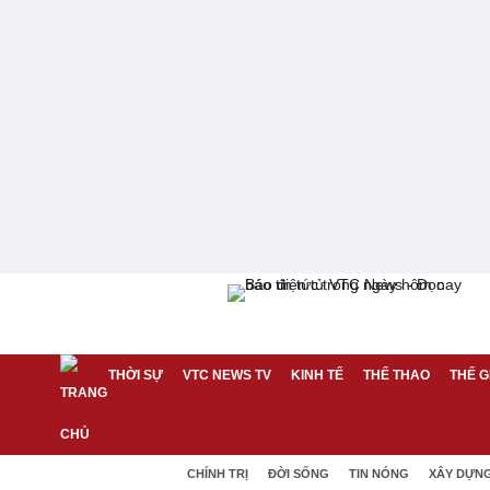
THỜI SỰ
VTC NEWS TV
KINH TẾ
THỂ THAO
THẾ G
CHÍNH TRỊ
ĐỜI SỐNG
TIN NÓNG
XÂY DỰN