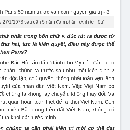
y 27/1/1973 sau gần 5 năm đàm phán. (Ảnh tư liệu)
thứ nhất trong bốn chữ K đúc rút ra được từ
thứ hai, tức là kiên quyết, điều này được thể
phán Paris?
 như Bác Hồ căn dặn “đánh cho Mỹ cút, đánh cho
m phán, chúng ta trước sau như một kiên định 2
hận độc lập, chủ quyền, thống nhất toàn vẹn lãnh
quyết của nhân dân Việt Nam. Việc Việt Nam do
 đề chúng ta không lay chuyển, không thay đổi. Và
 rút quân hoàn toàn triệt để ra khỏi Việt Nam. Còn
m, miền Bắc cũng trên đất Việt Nam, không có
út ra khỏi đất nước mình.
n chúng ta cần phải kiên trì mới có thể đạt