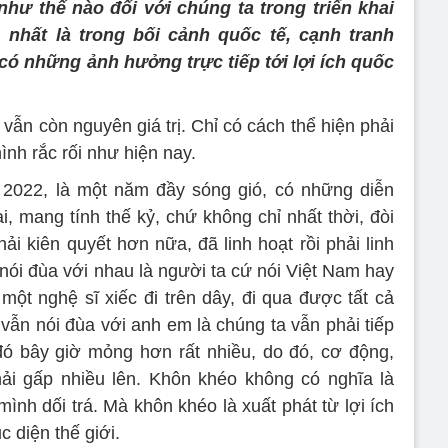
như thế nào đối với chúng ta trong triển khai
 nhất là trong bối cảnh quốc tế, cạnh tranh
có những ảnh hưởng trực tiếp tới lợi ích quốc
 vẫn còn nguyên giá trị. Chỉ có cách thể hiện phải
ình rắc rối như hiện nay.
2022, là một năm đầy sóng gió, có những diễn
i, mang tính thế kỷ, chứ không chỉ nhất thời, đòi
hải kiên quyết hơn nữa, đã linh hoạt rồi phải linh
nói đùa với nhau là người ta cứ nói Việt Nam hay
 một nghệ sĩ xiếc đi trên dây, đi qua được tất cả
vẫn nói đùa với anh em là chúng ta vẫn phải tiếp
đó bây giờ mỏng hơn rất nhiều, do đó, cơ động,
hải gấp nhiều lên. Khôn khéo không có nghĩa là
ình dối trá. Mà khôn khéo là xuất phát từ lợi ích
c diện thế giới.