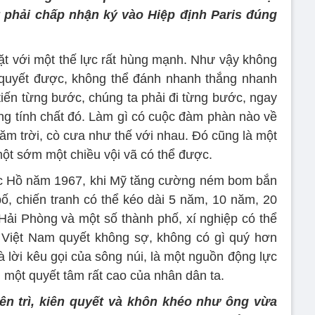
phải chấp nhận ký vào Hiệp định Paris đúng
mặt với một thế lực rất hùng mạnh. Như vậy không
 quyết được, không thể đánh nhanh thắng nhanh
à tiến từng bước, chúng ta phải đi từng bước, ngay
g tính chất đó. Làm gì có cuộc đàm phàn nào về
ăm trời, cò cưa như thế với nhau. Đó cũng là một
 một sớm một chiều vội vã có thể được.
ác Hồ năm 1967, khi Mỹ tăng cường ném bom bắn
bố, chiến tranh có thể kéo dài 5 năm, 10 năm, 20
ải Phòng và một số thành phố, xí nghiệp có thể
 Việt Nam quyết không sợ, không có gì quý hơn
là lời kêu gọi của sông núi, là một nguồn động lực
 một quyết tâm rất cao của nhân dân ta.
iên trì, kiên quyết và khôn khéo như ông vừa