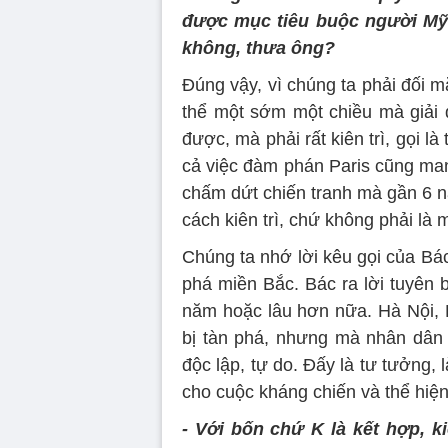
được mục tiêu buộc người Mỹ 
không, thưa ông?
Đúng vậy, vì chúng ta phải đối 
thể một sớm một chiều mà giải
được, mà phải rất kiên trì, gọi l
cả việc đàm phán Paris cũng man
chấm dứt chiến tranh mà gần 6 n
cách kiên trì, chứ không phải là
Chúng ta nhớ lời kêu gọi của B
phá miền Bắc. Bác ra lời tuyên 
năm hoặc lâu hơn nữa. Hà Nội, H
bị tàn phá, nhưng mà nhân dân
độc lập, tự do. Đấy là tư tưởng, 
cho cuộc kháng chiến và thể hiện
- Với bốn chứ K là kết hợp, k