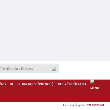
ỐNG
XE
KHOA HỌC CÔNG NGHỆ
CHUYỂN ĐỔI XANH
Liên hệ quảng cáo:
024 36321588