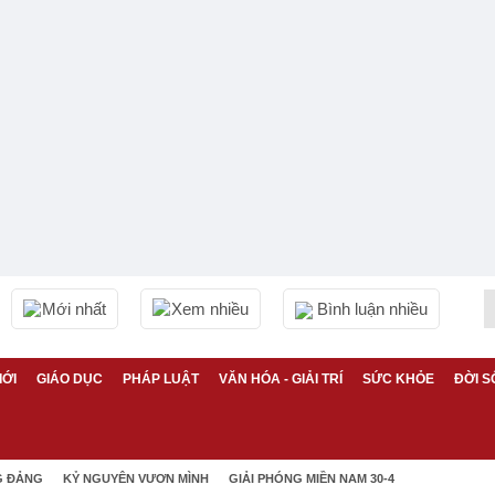
Mới nhất
Xem nhiều
Bình luận nhiều
IỚI
GIÁO DỤC
PHÁP LUẬT
VĂN HÓA - GIẢI TRÍ
SỨC KHỎE
ĐỜI S
G ĐẢNG
KỶ NGUYÊN VƯƠN MÌNH
GIẢI PHÓNG MIỀN NAM 30-4