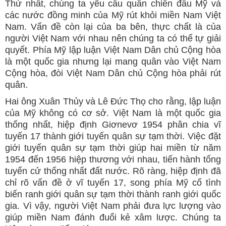
Thứ nhất, chúng ta yêu cầu quân chiến đấu Mỹ và
các nước đồng minh của Mỹ rút khỏi miền Nam Việt
Nam. Vấn đề còn lại của ba bên, thực chất là của
người Việt Nam với nhau nên chúng ta có thể tự giải
quyết. Phía Mỹ lập luận Việt Nam Dân chủ Cộng hòa
là một quốc gia nhưng lại mang quân vào Việt Nam
Cộng hòa, đòi Việt Nam Dân chủ Cộng hòa phải rút
quân.
Hai ông Xuân Thủy và Lê Đức Thọ cho rằng, lập luận
của Mỹ không có cơ sở. Việt Nam là một quốc gia
thống nhất, hiệp định Giơnevơ 1954 phân chia vĩ
tuyến 17 thành giới tuyến quân sự tạm thời. Việc đặt
giới tuyến quân sự tạm thời giúp hai miền từ năm
1954 đến 1956 hiệp thương với nhau, tiến hành tổng
tuyển cử thống nhất đất nước. Rõ ràng, hiệp định đã
chỉ rõ vấn đề ở vĩ tuyến 17, song phía Mỹ cố tình
biến ranh giới quân sự tạm thời thành ranh giới quốc
gia. Vì vậy, người Việt Nam phải đưa lực lượng vào
giúp miền Nam đánh đuổi kẻ xâm lược. Chúng ta