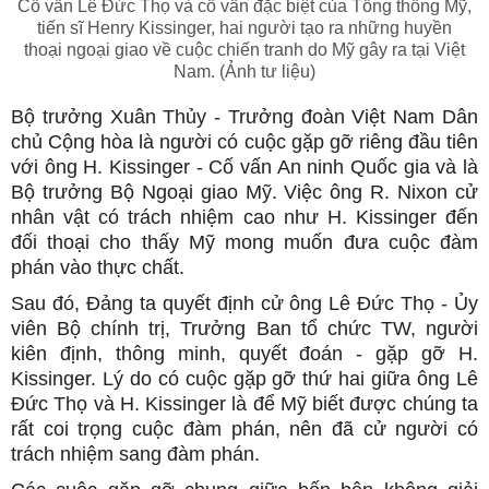
Cố vấn Lê Đức Thọ và cố vấn đặc biệt của Tổng thống Mỹ,
tiến sĩ Henry Kissinger, hai người tạo ra những huyền
thoại ngoại giao về cuộc chiến tranh do Mỹ gây ra tại Việt
Nam. (Ảnh tư liệu)
Bộ trưởng Xuân Thủy - Trưởng đoàn Việt Nam Dân
chủ Cộng hòa là người có cuộc gặp gỡ riêng đầu tiên
với ông H. Kissinger - Cố vấn An ninh Quốc gia và là
Bộ trưởng Bộ Ngoại giao Mỹ. Việc ông R. Nixon cử
nhân vật có trách nhiệm cao như H. Kissinger đến
đối thoại cho thấy Mỹ mong muốn đưa cuộc đàm
phán vào thực chất.
Sau đó, Đảng ta quyết định cử ông Lê Đức Thọ - Ủy
viên Bộ chính trị, Trưởng Ban tổ chức TW, người
kiên định, thông minh, quyết đoán - gặp gỡ H.
Kissinger. Lý do có cuộc gặp gỡ thứ hai giữa ông Lê
Đức Thọ và H. Kissinger là để Mỹ biết được chúng ta
rất coi trọng cuộc đàm phán, nên đã cử người có
trách nhiệm sang đàm phán.