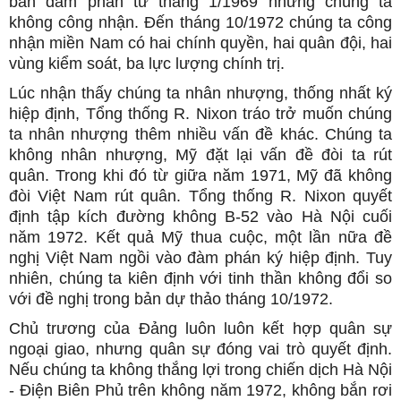
bàn đàm phán từ tháng 1/1969 nhưng chúng ta
không công nhận. Đến tháng 10/1972 chúng ta công
nhận miền Nam có hai chính quyền, hai quân đội, hai
vùng kiểm soát, ba lực lượng chính trị.
Lúc nhận thấy chúng ta nhân nhượng, thống nhất ký
hiệp định, Tổng thống R. Nixon tráo trở muốn chúng
ta nhân nhượng thêm nhiều vấn đề khác. Chúng ta
không nhân nhượng, Mỹ đặt lại vấn đề đòi ta rút
quân. Trong khi đó từ giữa năm 1971, Mỹ đã không
đòi Việt Nam rút quân. Tổng thống R. Nixon quyết
định tập kích đường không B-52 vào Hà Nội cuối
năm 1972. Kết quả Mỹ thua cuộc, một lần nữa đề
nghị Việt Nam ngồi vào đàm phán ký hiệp định. Tuy
nhiên, chúng ta kiên định với tinh thần không đổi so
với đề nghị trong bản dự thảo tháng 10/1972.
Chủ trương của Đảng luôn luôn kết hợp quân sự
ngoại giao, nhưng quân sự đóng vai trò quyết định.
Nếu chúng ta không thắng lợi trong chiến dịch Hà Nội
- Điện Biên Phủ trên không năm 1972, không bắn rơi