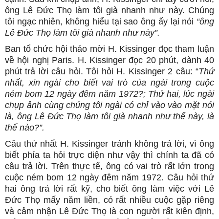
ông Lê Đức Thọ làm tôi già nhanh như này. Chúng
tôi ngạc nhiên, không hiểu tại sao ông ấy lại nói
“ông
Lê Đức Thọ làm tôi già nhanh như này”.
Ban tổ chức hội thảo mời H. Kissinger đọc tham luận
về hội nghị Paris. H. Kissinger đọc 20 phút, dành 40
phút trả lời câu hỏi. Tôi hỏi H. Kissinger 2 câu: “
Thứ
nhất, xin ngài cho biết vai trò của ngài trong cuộc
ném bom 12 ngày đêm năm 1972?; Thứ hai, lúc ngài
chụp ảnh cùng chúng tôi ngài có chỉ vào vào mặt nói
là, ông Lê Đức Thọ làm tôi già nhanh như thế này, là
thế nào?”.
Câu thứ nhất H. Kissinger tránh không trả lời, vì ông
biết phía ta hỏi trực diện như vậy thì chính ta đã có
câu trả lời. Trên thực tế, ông có vai trò rất lớn trong
cuộc ném bom 12 ngày đêm năm 1972. Câu hỏi thứ
hai ông trả lời rất kỹ, cho biết ông làm việc với Lê
Đức Thọ mấy năm liền, có rất nhiều cuộc gặp riêng
và cảm nhận Lê Đức Thọ là con người rất kiên định,