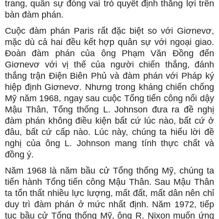
trang, quân sự đóng vai trò quyết định thắng lợi trên
bàn đàm phán.
Cuộc đàm phán Paris rất đặc biệt so với Giơnevơ,
mặc dù cả hai đều kết hợp quân sự với ngoại giao.
Đoàn đàm phán của ông Phạm Văn Đồng đến
Giơnevơ với vị thế của người chiến thắng, đánh
thắng trận Điện Biên Phủ và đàm phán với Pháp ký
hiệp định Giơnevơ. Nhưng trong kháng chiến chống
Mỹ năm 1968, ngay sau cuộc Tổng tiến công nổi dậy
Mậu Thân, Tổng thống L. Johnson đưa ra đề nghị
đàm phán không điều kiện bất cứ lúc nào, bất cứ ở
đâu, bất cứ cấp nào. Lúc này, chúng ta hiểu lời đề
nghị của ông L. Johnson mang tính thực chất và
đồng ý.
Năm 1968 là năm bầu cử Tổng thống Mỹ, chúng ta
tiến hành Tổng tiến công Mậu Thân. Sau Mậu Thân
ta tổn thất nhiều lực lượng, mất đất, mất dân nên chỉ
duy trì đàm phán ở mức nhất định. Năm 1972, tiếp
tục bầu cử Tổng thống Mỹ, ông R. Nixon muốn ứng