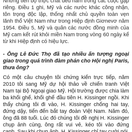
Nhưng tiến bộ thực chất đều nằm trong các cuộc gặp
riêng. Điều 1 ghi, Mỹ và các nước khác công nhận,
tôn trọng độc lập, thống nhất chủ quyền toàn vẹn
lãnh thổ Việt Nam như trong Hiệp định Giơnevơ năm
1954. Điều 5, Mỹ và quân các nước đồng minh của
Mỹ cam kết rút khỏi miền Nam trong vòng 60 ngày kể
từ khi Hiệp định có hiệu lực.
- Ông Lê Đức Thọ đã tạo nhiều ấn tượng ngoại
giao trong quá trình đàm phán cho Hội nghị Paris,
thưa ông?
Có một câu chuyện tôi chứng kiến trực tiếp, năm
2010 tôi sang Mỹ dự hội thảo về chiến tranh Việt
Nam tại Bộ Ngoại giao Mỹ. Hội trường được chia làm
ba khối ghế, khối ghế đầu tiên H. Kissinger ngồi. Khi
thấy chúng tôi đi vào, H. Kissinger chống hai tay,
đứng dậy, tiến đến bắt tay đoàn Việt Nam. Năm đó,
ông đã 88 tuổi. Lúc đó chúng tôi đề nghị H. Kissinger
chụp ảnh cùng, ông rất vui vẻ, kéo tôi vào đứng
cạnh. Sau khi chụp ảnh, H. Kissinger chỉ tay cười nói,