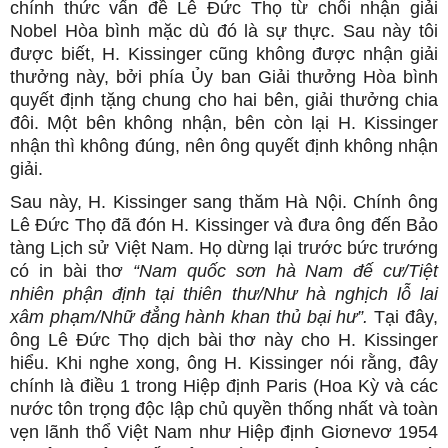
chính thức vấn đề Lê Đức Thọ từ chối nhận giải
Nobel Hòa bình mặc dù đó là sự thực. Sau này tôi
được biết, H. Kissinger cũng không được nhận giải
thưởng này, bởi phía Ủy ban Giải thưởng Hòa bình
quyết định tặng chung cho hai bên, giải thưởng chia
đôi. Một bên không nhận, bên còn lại H. Kissinger
nhận thì không đúng, nên ông quyết định không nhận
giải.
Sau này, H. Kissinger sang thăm Hà Nội. Chính ông
Lê Đức Thọ đã đón H. Kissinger và đưa ông đến Bảo
tàng Lịch sử Việt Nam. Họ dừng lại trước bức trướng
có in bài thơ
“Nam quốc sơn hà Nam đế cư/Tiệt
nhiên phận định tại thiên thư/Như hà nghịch lỗ lai
xâm phạm/Nhữ đẳng hành khan thủ bại hư”.
Tại đây,
ông Lê Đức Thọ dịch bài thơ này cho H. Kissinger
hiểu. Khi nghe xong, ông H. Kissinger nói rằng, đây
chính là điều 1 trong Hiệp định Paris (Hoa Kỳ và các
nước tôn trọng độc lập chủ quyền thống nhất và toàn
vẹn lãnh thổ Việt Nam như Hiệp định Giơnevơ 1954