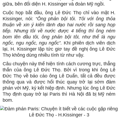
giữa, bên đối diện H. Kissinger và đoàn Mỹ ngồi.
Cuộc họp bắt đầu, ông Lê Đức Thọ chỉ vào mặt H.
Kissinger, nói:
“Ông phản bội tôi. Tôi với ông thỏa
thuận về xin ý kiến lãnh đạo hai nước rồi sang họp
tiếp. Nhưng tôi về nước được 4 tiếng thì ông ném
bom lên đầu tôi, ông phản bội tôi, như thế là ngu
ngốc, ngu ngốc, ngu ngốc”.
Khi phiên dịch viên dịch
lại, H. Kissinger lập tức giơ tay đề nghị ông Lê Đức
Thọ không dùng nhiều tính từ như vậy.
Câu chuyện này thể hiện tính cách cương trực, thẳng
thắn của ông Lê Đức Thọ. Bởi vì trong khi ông Lê
Đức Thọ về báo cáo ông Lê Duẩn, tất cả đều được
thông qua và được hối thúc quay trở lại sớm đàm
phán với Mỹ, ký kết hiệp định. Nhưng lúc ông Lê Đức
Thọ định quay trở lại Paris thì Hà Nội đã bị Mỹ ném
bom.