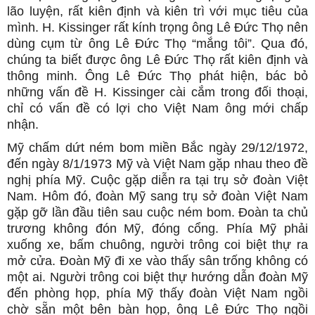
lão luyện, rất kiên định và kiên trì với mục tiêu của
mình. H. Kissinger rất kính trọng ông Lê Đức Thọ nên
dùng cụm từ ông Lê Đức Thọ “mắng tôi”. Qua đó,
chúng ta biết được ông Lê Đức Thọ rất kiên định và
thông minh. Ông Lê Đức Thọ phát hiện, bác bỏ
những vấn đề H. Kissinger cài cắm trong đối thoại,
chỉ có vấn đề có lợi cho Việt Nam ông mới chấp
nhận.
Mỹ chấm dứt ném bom miền Bắc ngày 29/12/1972,
đến ngày 8/1/1973 Mỹ và Việt Nam gặp nhau theo đề
nghị phía Mỹ. Cuộc gặp diễn ra tại trụ sở đoàn Việt
Nam. Hôm đó, đoàn Mỹ sang trụ sở đoàn Việt Nam
gặp gỡ lần đầu tiên sau cuộc ném bom. Đoàn ta chủ
trương không đón Mỹ, đóng cổng. Phía Mỹ phải
xuống xe, bấm chuông, người trông coi biệt thự ra
mở cửa. Đoàn Mỹ đi xe vào thấy sân trống không có
một ai. Người trông coi biệt thự hướng dẫn đoàn Mỹ
đến phòng họp, phía Mỹ thấy đoàn Việt Nam ngồi
chờ sẵn một bên bàn họp, ông Lê Đức Thọ ngồi