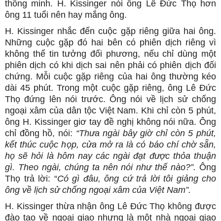
thông minh. H. Kissinger nói ông Lê Đức Thọ hơn
ông 11 tuổi nên hay mắng ông.
H. Kissinger nhắc đến cuộc gặp riêng giữa hai ông.
Những cuộc gặp đó hai bên có phiên dịch riêng vì
không thể tin tưởng đối phương, nếu chỉ dùng một
phiên dịch có khi dịch sai nên phải có phiên dịch đối
chứng. Mỗi cuộc gặp riêng của hai ông thường kéo
dài 45 phút. Trong một cuộc gặp riêng, ông Lê Đức
Thọ đứng lên nói trước. Ông nói về lịch sử chống
ngoại xâm của dân tộc Việt Nam. Khi chỉ còn 5 phút,
ông H. Kissinger giơ tay đề nghị không nói nữa. Ông
chỉ đồng hồ, nói:
“Thưa ngài bây giờ chỉ còn 5 phút,
kết thúc cuộc họp, cửa mở ra là có báo chí chờ sẵn,
họ sẽ hỏi là hôm nay các ngài đạt được thỏa thuận
gì. Theo ngài, chúng ta nên nói như thế nào?”.
Ông
Thọ trả lời: “
Có gì đâu, ông cứ trả lời tôi giảng cho
ông về lịch sử chống ngoại xâm của Việt Nam”.
H. Kissinger thừa nhận ông Lê Đức Thọ không được
đào tạo về ngoại giao nhưng là một nhà ngoại giao