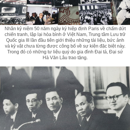
Nhân kỷ niệm 50 năm ngày ký hiệp định Paris về chấm dứt
chiến tranh, lập lại hòa bình ở Việt Nam, Trung tâm Lưu trữ
Quốc gia III lần đầu tiên giới thiệu những tài liệu, bức ảnh
và kỷ vật chưa từng được công bố về sự kiện đặc biệt này.
Trong đó có những tư liệu quý do gia đình Đại tá, Đại sứ
Hà Văn Lâu trao tặng.