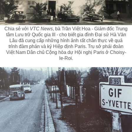
Chia sẻ với
VTC News
, bà Trần Việt Hoa - Giám đốc Trung
tâm Lưu trữ Quốc gia III - cho biết gia đình Đại sứ Hà Văn
Lâu đã cung cấp những hình ảnh rất chân thực về quá
trình đàm phán và ký Hiệp định Paris. Trụ sở phái đoàn
Việt Nam Dân chủ Cộng hòa dự Hội nghị Paris ở Choisy-
le-Roi.