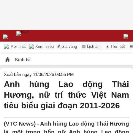
Mới nhất
Xem nhiều
💰 Giá vàng
📅 Lịch âm
☀️ Thời tiết

Kinh tế
Xuất bản ngày 11/06/2026 03:55 PM
Anh hùng Lao động Thái
Hương, nữ trí thức Việt Nam
tiêu biểu giai đoạn 2011-2026
(VTC News) -
Anh hùng Lao động Thái Hương
là một trong bốn nữ Anh hùng Lao động