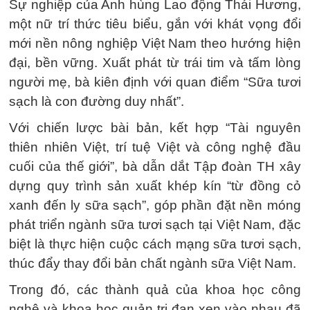
Sự nghiệp của Anh hùng Lao động Thái Hương,
một nữ trí thức tiêu biểu, gắn với khát vọng đổi
mới nền nông nghiệp Việt Nam theo hướng hiện
đại, bền vững. Xuất phát từ trái tim và tấm lòng
người mẹ, bà kiên định với quan điểm “Sữa tươi
sạch là con đường duy nhất”.
Với chiến lược bài bản, kết hợp “Tài nguyên
thiên nhiên Việt, trí tuệ Việt và công nghệ đầu
cuối của thế giới”, bà dẫn dắt Tập đoàn TH xây
dựng quy trình sản xuất khép kín “từ đồng cỏ
xanh đến ly sữa sạch”, góp phần đặt nền móng
phát triển ngành sữa tươi sạch tại Việt Nam, đặc
biệt là thực hiện cuộc cách mạng sữa tươi sạch,
thúc đẩy thay đổi bản chất ngành sữa Việt Nam.
Trong đó, các thành quả của khoa học công
nghệ và khoa học quản trị đan xen vào nhau đã