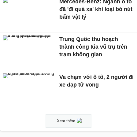
Mercedes-Benz: Ngành ô tô
đã 'đi quá xa' khi loại bỏ nút
bấm vật lý
Trung Quốc thu hoạch
thành công lúa vũ trụ trên
trạm không gian
Va chạm với ô tô, 2 người đi
xe đạp tử vong
Xem thêm