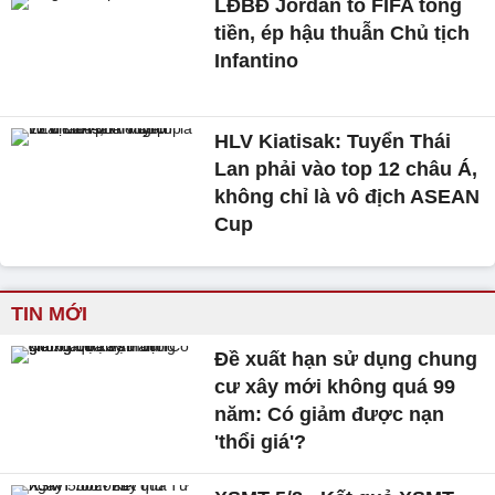
LĐBĐ Jordan tố FIFA tống
tiền, ép hậu thuẫn Chủ tịch
Infantino
HLV Kiatisak: Tuyển Thái
Lan phải vào top 12 châu Á,
không chỉ là vô địch ASEAN
Cup
TIN MỚI
Đề xuất hạn sử dụng chung
cư xây mới không quá 99
năm: Có giảm được nạn
'thổi giá'?