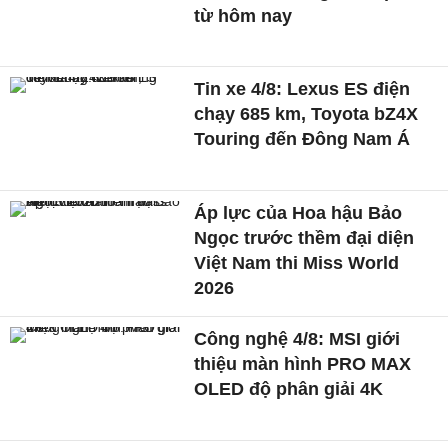
từ hôm nay
Tin xe 4/8: Lexus ES điện
chạy 685 km, Toyota bZ4X
Touring đến Đông Nam Á
Áp lực của Hoa hậu Bảo
Ngọc trước thềm đại diện
Việt Nam thi Miss World
2026
Công nghệ 4/8: MSI giới
thiệu màn hình PRO MAX
OLED độ phân giải 4K