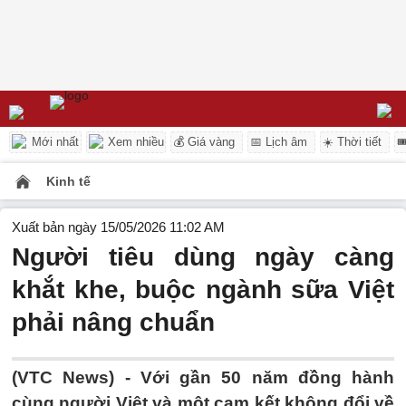
Mới nhất
Xem nhiều
💰 Giá vàng
📅 Lịch âm
☀️ Thời tiết

Kinh tế
Xuất bản ngày 15/05/2026 11:02 AM
Người tiêu dùng ngày càng
khắt khe, buộc ngành sữa Việt
phải nâng chuẩn
(VTC News) -
Với gần 50 năm đồng hành
cùng người Việt và một cam kết không đổi về