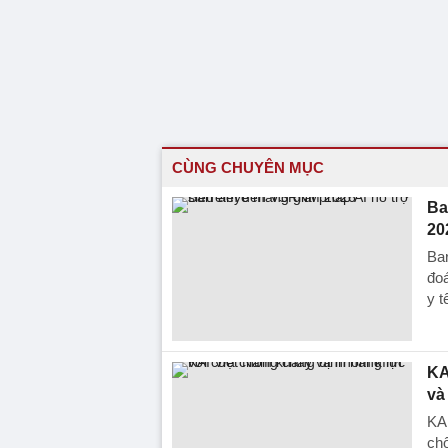
CÙNG CHUYÊN MỤC
Ba
20
Bar
đoá
y t
KA
và
KA
ch