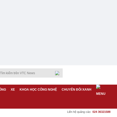
ỐNG
XE
KHOA HỌC CÔNG NGHỆ
CHUYỂN ĐỔI XANH
Liên hệ quảng cáo:
024 36321588