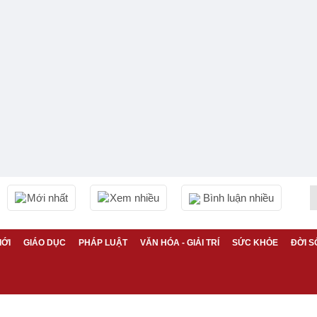
Mới nhất
Xem nhiều
Bình luận nhiều
IỚI
GIÁO DỤC
PHÁP LUẬT
VĂN HÓA - GIẢI TRÍ
SỨC KHỎE
ĐỜI S