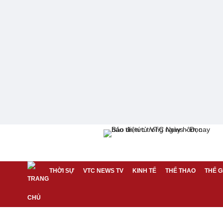
THỜI SỰ
VTC NEWS TV
KINH TẾ
THỂ THAO
THẾ G