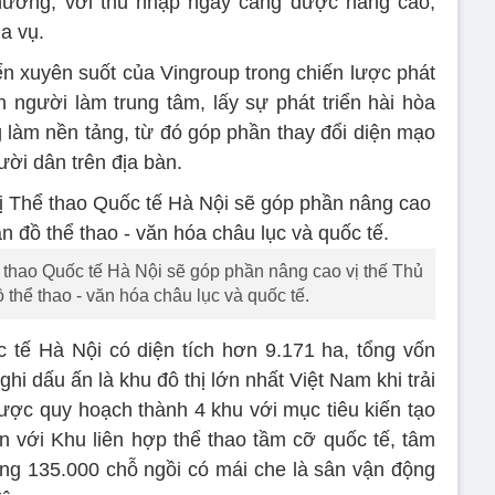
hương, với thu nhập ngày càng được nâng cao,
a vụ.
riển xuyên suốt của Vingroup trong chiến lược phát
on người làm trung tâm, lấy sự phát triển hài hòa
g làm nền tảng, từ đó góp phần thay đổi diện mạo
ười dân trên địa bàn.
ể thao Quốc tế Hà Nội sẽ góp phần nâng cao vị thế Thủ
 thể thao - văn hóa châu lục và quốc tế.
 tế Hà Nội có diện tích hơn 9.171 ha, tổng vốn
hi dấu ấn là khu đô thị lớn nhất Việt Nam khi trải
được quy hoạch thành 4 khu với mục tiêu kiến tạo
gắn với Khu liên hợp thể thao tầm cỡ quốc tế, tâm
g 135.000 chỗ ngồi có mái che là sân vận động