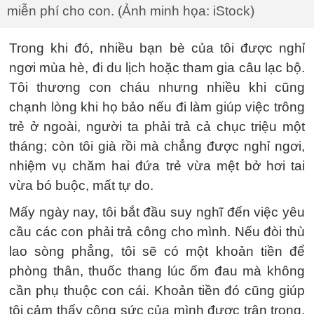
miễn phí cho con. (Ảnh minh họa: iStock)
Trong khi đó, nhiều bạn bè của tôi được nghỉ
ngơi mùa hè, đi du lịch hoặc tham gia câu lạc bộ.
Tôi thương con cháu nhưng nhiều khi cũng
chạnh lòng khi họ bảo nếu đi làm giúp việc trông
trẻ ở ngoài, người ta phải trả cả chục triệu một
tháng; còn tôi già rồi mà chẳng được nghỉ ngơi,
nhiệm vụ chăm hai đứa trẻ vừa mệt bở hơi tai
vừa bó buộc, mất tự do.
Mấy ngày nay, tôi bắt đầu suy nghĩ đến việc yêu
cầu các con phải trả công cho mình. Nếu đòi thù
lao sòng phẳng, tôi sẽ có một khoản tiền để
phòng thân, thuốc thang lúc ốm đau mà không
cần phụ thuộc con cái. Khoản tiền đó cũng giúp
tôi cảm thấy công sức của mình được trân trọng,