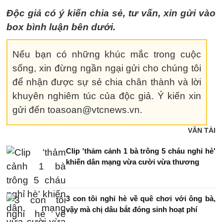
Độc giả có ý kiến chia sẻ, tư vấn, xin gửi vào
box bình luận bên dưới.
Nếu bạn có những khúc mắc trong cuộc
sống, xin đừng ngần ngại gửi cho chúng tôi
để nhận được sự sẻ chia chân thành và lời
khuyên nghiêm túc của độc giả. Ý kiến xin
gửi đến toasoan@vtcnews.vn.
VĂN TÀI
Clip 'thảm cảnh 1 bà trông 5 cháu nghỉ hè'
khiến dân mạng vừa cười vừa thương
3 con tôi nghỉ hè về quê chơi với ông bà,
vậy mà chị dâu bắt đóng sinh hoạt phí