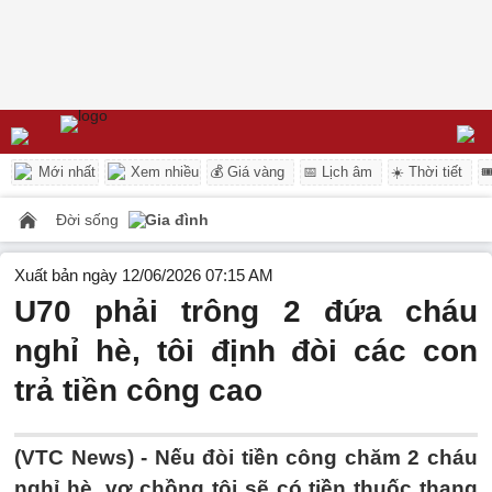
Mới nhất
Xem nhiều
💰 Giá vàng
📅 Lịch âm
☀️ Thời tiết

Đời sống
Gia đình
Xuất bản ngày 12/06/2026 07:15 AM
U70 phải trông 2 đứa cháu
nghỉ hè, tôi định đòi các con
trả tiền công cao
(VTC News) -
Nếu đòi tiền công chăm 2 cháu
nghỉ hè, vợ chồng tôi sẽ có tiền thuốc thang