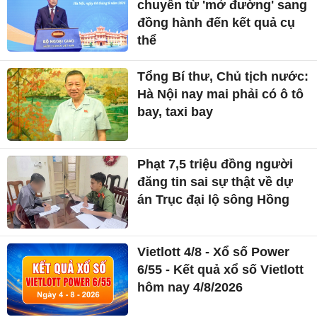
chuyển từ 'mở đường' sang
đồng hành đến kết quả cụ
thể
Tổng Bí thư, Chủ tịch nước:
Hà Nội nay mai phải có ô tô
bay, taxi bay
Phạt 7,5 triệu đồng người
đăng tin sai sự thật về dự
án Trục đại lộ sông Hồng
Vietlott 4/8 - Xổ số Power
6/55 - Kết quả xổ số Vietlott
hôm nay 4/8/2026