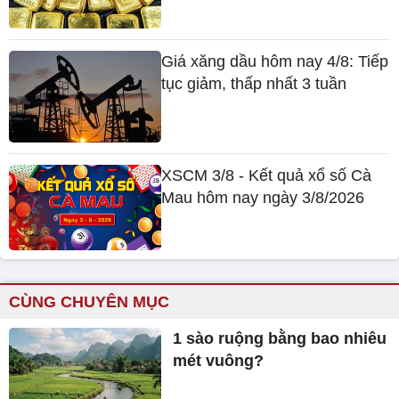
Giá xăng dầu hôm nay 4/8: Tiếp
tục giảm, thấp nhất 3 tuần
XSCM 3/8 - Kết quả xổ số Cà
Mau hôm nay ngày 3/8/2026
CÙNG CHUYÊN MỤC
1 sào ruộng bằng bao nhiêu
mét vuông?