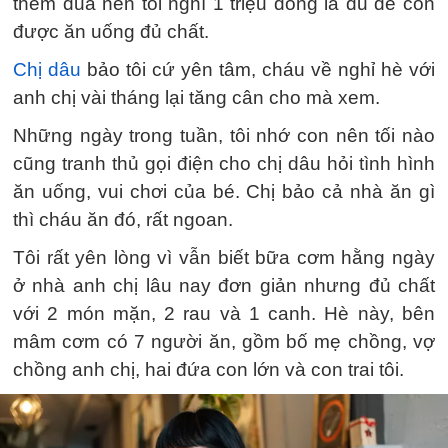
thêm đũa nên tôi nghĩ 1 triệu đồng là đủ để con
được ăn uống đủ chất.
Chị dâu
bảo tôi cứ yên tâm, cháu về nghỉ hè với
anh chị vài tháng lại tăng cân cho mà xem.
Những ngày trong tuần, tôi nhớ con nên tối nào
cũng tranh thủ gọi điện cho chị dâu hỏi tình hình
ăn uống, vui chơi của bé. Chị bảo cả nhà ăn gì
thì cháu ăn đó, rất ngoan.
Tôi rất yên lòng vì vẫn biết bữa cơm hằng ngày
ở nhà anh chị lâu nay đơn giản nhưng đủ chất
với 2 món mặn, 2 rau và 1 canh. Hè này, bên
mâm cơm có 7 người ăn, gồm bố mẹ chồng, vợ
chồng anh chị, hai đứa con lớn và con trai tôi.