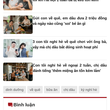
Gửi con về quê, em dâu đưa 2 triệu đồng
và ngày nào cũng 'soi' bé ăn gì
3 con tôi nghỉ hè về quê chơi với ông bà,
vậy mà chị dâu bắt đóng sinh hoạt phí
Con tôi nghỉ hè về ngoại 2 tuần, chị dâu
đánh tiếng 'thêm miệng ăn tốn kém lắm'
dinh dưỡng
về quê
bữa ăn
chị dâu
kỳ nghỉ hè
Bình luận