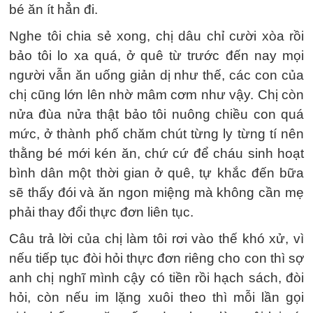
bé ăn ít hẳn đi.
Nghe tôi chia sẻ xong, chị dâu chỉ cười xòa rồi
bảo tôi lo xa quá, ở quê từ trước đến nay mọi
người vẫn ăn uống giản dị như thế, các con của
chị cũng lớn lên nhờ mâm cơm như vậy. Chị còn
nửa đùa nửa thật bảo tôi nuông chiều con quá
mức, ở thành phố chăm chút từng ly từng tí nên
thằng bé mới kén ăn, chứ cứ để cháu sinh hoạt
bình dân một thời gian ở quê, tự khắc đến bữa
sẽ thấy đói và ăn ngon miệng mà không cần mẹ
phải thay đổi thực đơn liên tục.
Câu trả lời của chị làm tôi rơi vào thế khó xử, vì
nếu tiếp tục đòi hỏi thực đơn riêng cho con thì sợ
anh chị nghĩ mình cậy có tiền rồi hạch sách, đòi
hỏi, còn nếu im lặng xuôi theo thì mỗi lần gọi