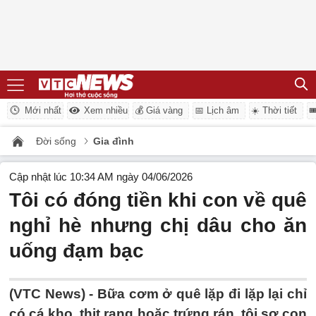
Mới nhất
Xem nhiều
💰 Giá vàng
📅 Lịch âm
☀️ Thời tiết

Đời sống
Gia đình
Cập nhật lúc 10:34 AM ngày 04/06/2026
Tôi có đóng tiền khi con về quê
nghỉ hè nhưng chị dâu cho ăn
uống đạm bạc
(VTC News) -
Bữa cơm ở quê lặp đi lặp lại chỉ
có cá kho, thịt rang hoặc trứng rán, tôi sợ con