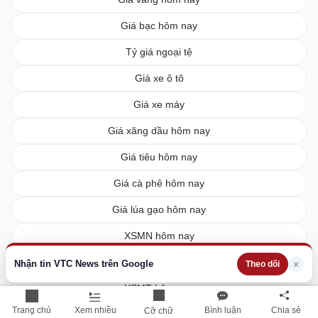
Giá bạc hôm nay
Tỷ giá ngoại tệ
Giá xe ô tô
Giá xe máy
Giá xăng dầu hôm nay
Giá tiêu hôm nay
Giá cà phê hôm nay
Giá lúa gạo hôm nay
XSMN hôm nay
XSMB hôm nay
Nhận tin VTC News trên Google
×
Theo dõi
XSMT hôm nay
Trang chủ
Xem nhiều
Bình luận
Chia sẻ
Cỡ chữ
Vietlott hôm nay