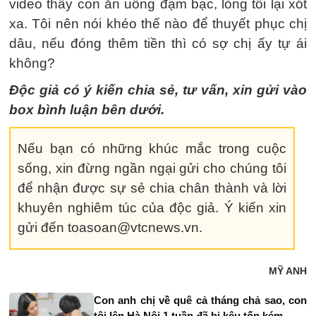
video thấy con ăn uống đạm bạc, lòng tôi lại xót
xa. Tôi nên nói khéo thế nào để thuyết phục chị
dâu, nếu đóng thêm tiền thì có sợ chị ấy tự ái
không?
Độc giả có ý kiến chia sẻ, tư vấn, xin gửi vào
box bình luận bên dưới.
Nếu bạn có những khúc mắc trong cuộc
sống, xin đừng ngần ngại gửi cho chúng tôi
để nhận được sự sẻ chia chân thành và lời
khuyên nghiêm túc của độc giả. Ý kiến xin
gửi đến toasoan@vtcnews.vn.
MỸ ANH
Con anh chị về quê cả tháng chả sao, con
tôi lên Hà Nội 1 tuần đã bị kêu tốn kém