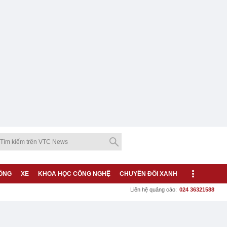
ỐNG
XE
KHOA HỌC CÔNG NGHỆ
CHUYỂN ĐỔI XANH
Liên hệ quảng cáo:
024 36321588