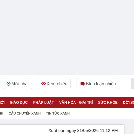
Mới nhất
Xem nhiều
Bình luận nhiều
IỚI
GIÁO DỤC
PHÁP LUẬT
VĂN HÓA - GIẢI TRÍ
SỨC KHỎE
ĐỜI S
NH
CÂU CHUYỆN XANH
TIN TỨC XANH
Xuất bản ngày 21/05/2026 11:12 PM