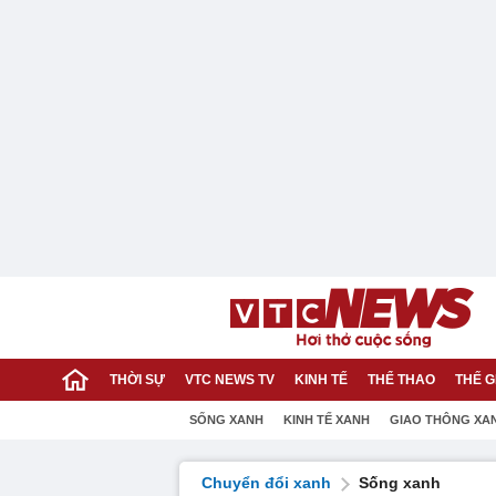
THỜI SỰ
VTC NEWS TV
KINH TẾ
THỂ THAO
THẾ G
SỐNG XANH
KINH TẾ XANH
GIAO THÔNG XA
Chuyển đổi xanh
Sống xanh