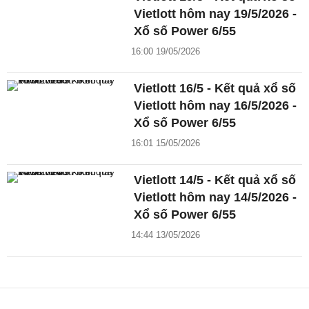
Vietlott hôm nay 19/5/2026 -
Xổ số Power 6/55
16:00 19/05/2026
Vietlott 16/5 - Kết quả xổ số
Vietlott hôm nay 16/5/2026 -
Xổ số Power 6/55
16:01 15/05/2026
Vietlott 14/5 - Kết quả xổ số
Vietlott hôm nay 14/5/2026 -
Xổ số Power 6/55
14:44 13/05/2026