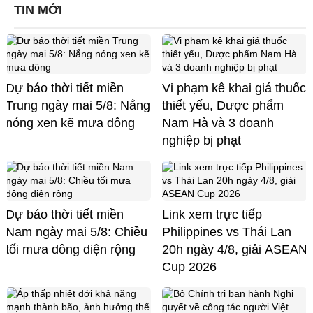
TIN MỚI
Dự báo thời tiết miền
Vi phạm kê khai giá thuốc
Trung ngày mai 5/8: Nắng
thiết yếu, Dược phẩm
nóng xen kẽ mưa dông
Nam Hà và 3 doanh
nghiệp bị phạt
Dự báo thời tiết miền
Link xem trực tiếp
Nam ngày mai 5/8: Chiều
Philippines vs Thái Lan
tối mưa dông diện rộng
20h ngày 4/8, giải ASEAN
Cup 2026