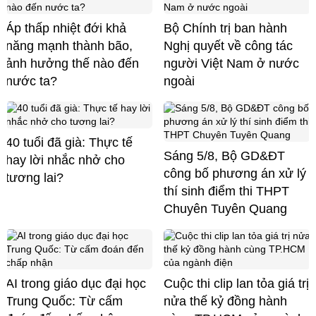
Áp thấp nhiệt đới khả
Bộ Chính trị ban hành
năng mạnh thành bão,
Nghị quyết về công tác
ảnh hưởng thế nào đến
người Việt Nam ở nước
nước ta?
ngoài
40 tuổi đã già: Thực tế
Sáng 5/8, Bộ GD&ĐT
hay lời nhắc nhở cho
công bố phương án xử lý
tương lai?
thí sinh điểm thi THPT
Chuyên Tuyên Quang
AI trong giáo dục đại học
Cuộc thi clip lan tỏa giá trị
Trung Quốc: Từ cấm
nửa thế kỷ đồng hành