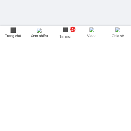
12+
Trang chủ
Xem nhiều
Video
Chia sẻ
Tin mới
THÔNG TIN HỮU ÍCH
Cập nhật nhanh các thông tin được quan tâm mỗi ngày