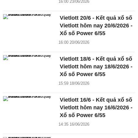
16:00 23/06/2026
Vietlott 20/6 - Kết quả xổ số
Vietlott hôm nay 20/6/2026 -
Xổ số Power 6/55
16:00 20/06/2026
Vietlott 18/6 - Kết quả xổ số
Vietlott hôm nay 18/6/2026 -
Xổ số Power 6/55
15:59 18/06/2026
Vietlott 16/6 - Kết quả xổ số
Vietlott hôm nay 16/6/2026 -
Xổ số Power 6/55
14:35 16/06/2026