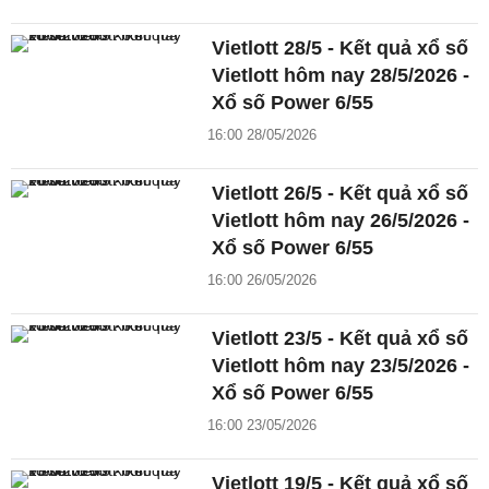
Vietlott 28/5 - Kết quả xổ số
Vietlott hôm nay 28/5/2026 -
Xổ số Power 6/55
16:00 28/05/2026
Vietlott 26/5 - Kết quả xổ số
Vietlott hôm nay 26/5/2026 -
Xổ số Power 6/55
16:00 26/05/2026
Vietlott 23/5 - Kết quả xổ số
Vietlott hôm nay 23/5/2026 -
Xổ số Power 6/55
16:00 23/05/2026
Vietlott 19/5 - Kết quả xổ số