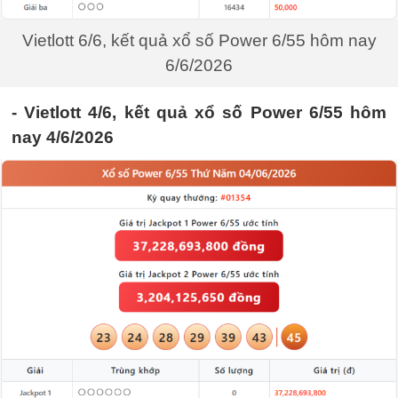
Vietlott 6/6, kết quả xổ số Power 6/55 hôm nay
6/6/2026
- Vietlott 4/6, kết quả xổ số Power 6/55 hôm
nay 4/6/2026