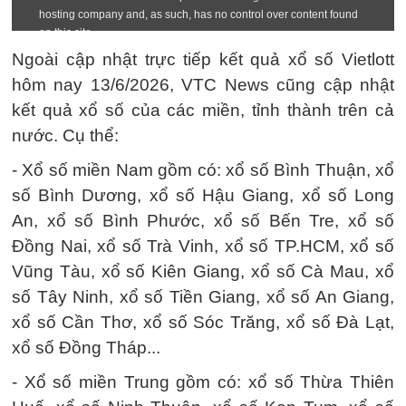
Ngoài cập nhật trực tiếp kết quả xổ số Vietlott
hôm nay 13/6/2026, VTC News cũng cập nhật
kết quả xổ số của các miền, tỉnh thành trên cả
nước. Cụ thể:
- Xổ số miền Nam gồm có: xổ số Bình Thuận, xổ
số Bình Dương, xổ số Hậu Giang, xổ số Long
An, xổ số Bình Phước, xổ số Bến Tre, xổ số
Đồng Nai, xổ số Trà Vinh, xổ số TP.HCM, xổ số
Vũng Tàu, xổ số Kiên Giang, xổ số Cà Mau, xổ
số Tây Ninh, xổ số Tiền Giang, xổ số An Giang,
xổ số Cần Thơ, xổ số Sóc Trăng, xổ số Đà Lạt,
xổ số Đồng Tháp...
- Xổ số miền Trung gồm có: xổ số Thừa Thiên