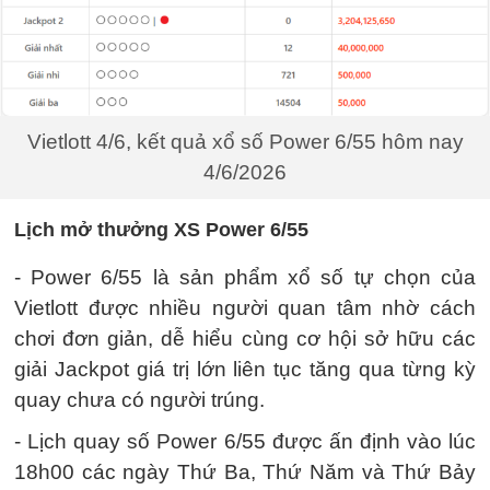
Vietlott 4/6, kết quả xổ số Power 6/55 hôm nay
4/6/2026
Lịch mở thưởng XS Power 6/55
- Power 6/55 là sản phẩm xổ số tự chọn của
Vietlott được nhiều người quan tâm nhờ cách
chơi đơn giản, dễ hiểu cùng cơ hội sở hữu các
giải Jackpot giá trị lớn liên tục tăng qua từng kỳ
quay chưa có người trúng.
- Lịch quay số Power 6/55 được ấn định vào lúc
18h00 các ngày Thứ Ba, Thứ Năm và Thứ Bảy