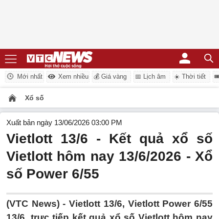
Mới nhất
Xem nhiều
💰 Giá vàng
📅 Lịch âm
☀️ Thời tiết

Xổ số
Xuất bản ngày 13/06/2026 03:00 PM
Vietlott 13/6 - Kết quả xổ số
Vietlott hôm nay 13/6/2026 - Xổ
số Power 6/55
(VTC News) - Vietlott 13/6, Vietlott Power 6/55
13/6, trực tiếp kết quả xổ số Vietlott hôm nay