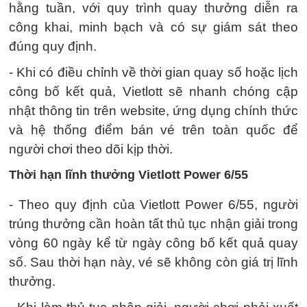
hằng tuần, với quy trình quay thưởng diễn ra
công khai, minh bạch và có sự giám sát theo
đúng quy định.
- Khi có điều chỉnh về thời gian quay số hoặc lịch
công bố kết quả, Vietlott sẽ nhanh chóng cập
nhật thông tin trên website, ứng dụng chính thức
và hệ thống điểm bán vé trên toàn quốc để
người chơi theo dõi kịp thời.
Thời hạn lĩnh thưởng Vietlott Power 6/55
- Theo quy định của Vietlott Power 6/55, người
trúng thưởng cần hoàn tất thủ tục nhận giải trong
vòng 60 ngày kể từ ngày công bố kết quả quay
số. Sau thời hạn này, vé sẽ không còn giá trị lĩnh
thưởng.