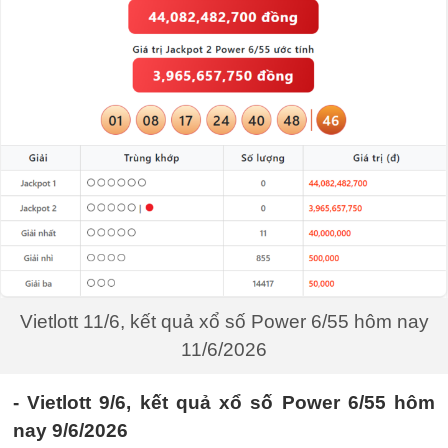
Vietlott 11/6, kết quả xổ số Power 6/55 hôm nay
11/6/2026
- Vietlott 9/6, kết quả xổ số Power 6/55 hôm
nay 9/6/2026