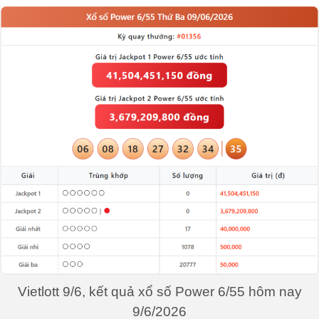
Vietlott 9/6, kết quả xổ số Power 6/55 hôm nay
9/6/2026