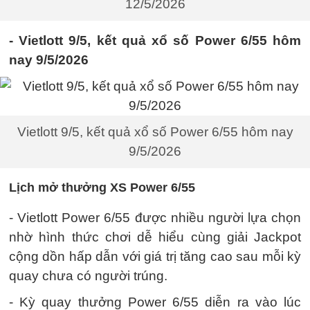
12/5/2026
- Vietlott 9/5, kết quả xổ số Power 6/55 hôm
nay 9/5/2026
Vietlott 9/5, kết quả xổ số Power 6/55 hôm nay
9/5/2026
Lịch mở thưởng XS Power 6/55
- Vietlott Power 6/55 được nhiều người lựa chọn
nhờ hình thức chơi dễ hiểu cùng giải Jackpot
cộng dồn hấp dẫn với giá trị tăng cao sau mỗi kỳ
quay chưa có người trúng.
- Kỳ quay thưởng Power 6/55 diễn ra vào lúc