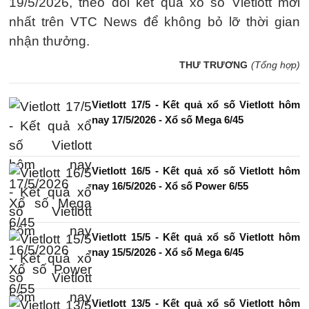
19/5/2026, theo dõi kết quả xổ số Vietlott mới
nhất trên VTC News để không bỏ lỡ thời gian
nhận thưởng.
THƯ TRƯƠNG
(Tổng hợp)
Vietlott 17/5 - Kết quả xổ số Vietlott hôm
nay 17/5/2026 - Xổ số Mega 6/45
Vietlott 16/5 - Kết quả xổ số Vietlott hôm
nay 16/5/2026 - Xổ số Power 6/55
Vietlott 15/5 - Kết quả xổ số Vietlott hôm
nay 15/5/2026 - Xổ số Mega 6/45
Vietlott 13/5 - Kết quả xổ số Vietlott hôm