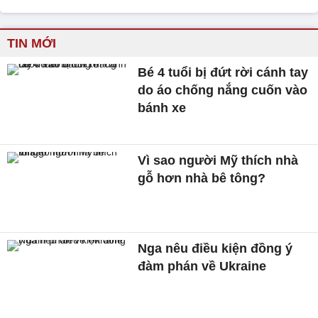
TIN MỚI
Bé 4 tuổi bị đứt rời cánh tay
do áo chống nắng cuốn vào
bánh xe
Vì sao người Mỹ thích nhà
gỗ hơn nhà bê tông?
Nga nêu điều kiện đồng ý
đàm phán về Ukraine