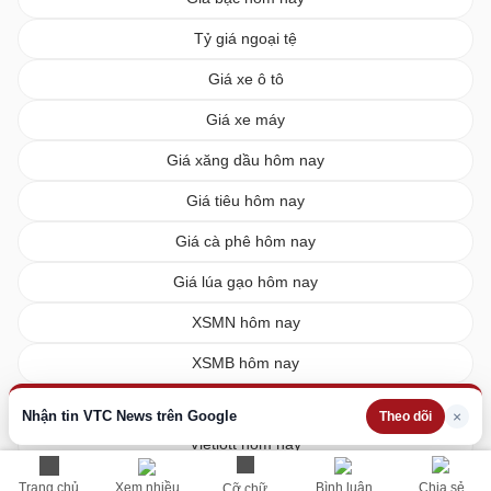
Tỷ giá ngoại tệ
Giá xe ô tô
Giá xe máy
Giá xăng dầu hôm nay
Giá tiêu hôm nay
Giá cà phê hôm nay
Giá lúa gạo hôm nay
XSMN hôm nay
XSMB hôm nay
XSMT hôm nay
Nhận tin VTC News trên Google
×
Theo dõi
Vietlott hôm nay
Trang chủ
Xem nhiều
Bình luận
Chia sẻ
Cỡ chữ