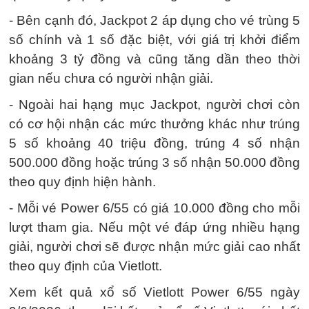
- Bên cạnh đó, Jackpot 2 áp dụng cho vé trùng 5
số chính và 1 số đặc biệt, với giá trị khởi điểm
khoảng 3 tỷ đồng và cũng tăng dần theo thời
gian nếu chưa có người nhận giải.
- Ngoài hai hạng mục Jackpot, người chơi còn
có cơ hội nhận các mức thưởng khác như trúng
5 số khoảng 40 triệu đồng, trúng 4 số nhận
500.000 đồng hoặc trúng 3 số nhận 50.000 đồng
theo quy định hiện hành.
- Mỗi vé Power 6/55 có giá 10.000 đồng cho mỗi
lượt tham gia. Nếu một vé đáp ứng nhiều hạng
giải, người chơi sẽ được nhận mức giải cao nhất
theo quy định của Vietlott.
Xem kết quả xổ số Vietlott Power 6/55 ngày