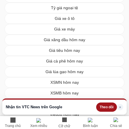
Tỷ giá ngoại tệ
Giá xe ô tô
Giá xe máy
Giá xăng dầu hôm nay
Giá tiêu hôm nay
Giá cà phê hôm nay
Giá lúa gạo hôm nay
XSMN hôm nay
XSMB hôm nay
XSMT hôm nay
Nhận tin VTC News trên Google
×
Theo dõi
Vietlott hôm nay
Trang chủ
Xem nhiều
Bình luận
Chia sẻ
Cỡ chữ