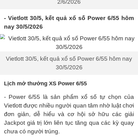
2/6/2026
- Vietlott 30/5, kết quả xổ số Power 6/55 hôm
nay 30/5/2026
Vietlott 30/5, kết quả xổ số Power 6/55 hôm nay
30/5/2026
Lịch mở thưởng XS Power 6/55
- Power 6/55 là sản phẩm xổ số tự chọn của
Vietlott được nhiều người quan tâm nhờ luật chơi
đơn giản, dễ hiểu và cơ hội sở hữu các giải
Jackpot giá trị lớn liên tục tăng qua các kỳ quay
chưa có người trúng.