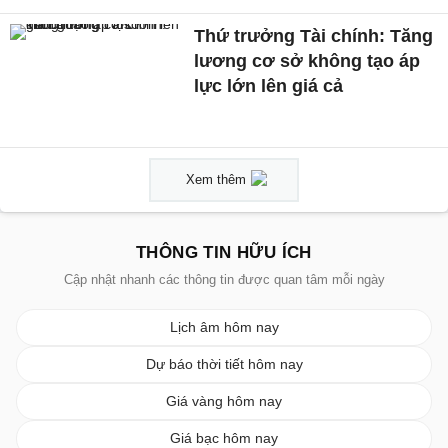
Thứ trưởng Tài chính: Tăng
lương cơ sở không tạo áp
lực lớn lên giá cả
Xem thêm
THÔNG TIN HỮU ÍCH
Cập nhật nhanh các thông tin được quan tâm mỗi ngày
Lịch âm hôm nay
Dự báo thời tiết hôm nay
Giá vàng hôm nay
Giá bạc hôm nay