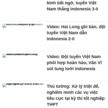
binh bất ngờ, tuyển Việt
Nam thắng Indonesia 3-0
Video: Hai Long ghi bàn, đội
tuyển Việt Nam dẫn
Indonesia 2-0
Video: Đội tuyển Việt Nam
phối hợp hoàn hảo, Văn Vĩ
sút tung lưới Indonesia
Thủ tướng: Xử lý triệt để,
nghiêm minh các vụ việc
tiêu cực tại kỳ thi tốt nghiệp
THPT