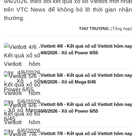
9/6/2026, theo dõi kết quả xổ số Vietlott mới nhất
trên VTC News để không bỏ lỡ thời gian nhận
thưởng.
THƯ TRƯƠNG
(Tổng hợp)
Vietlott 4/6 - Kết quả xổ số Vietlott hôm nay
4/6/2026 - Xổ số Power 6/55
Vietlott 5/6 - Kết quả xổ số Vietlott hôm nay
5/6/2026 - Xổ số Mega 6/45
Vietlott 6/6 - Kết quả xổ số Vietlott hôm nay
6/6/2026 - Xổ số Power 6/55
Vietlott 7/6 - Kết quả xổ số Vietlott hôm nay