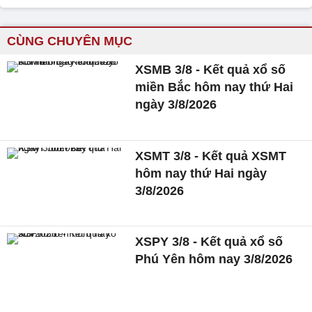
CÙNG CHUYÊN MỤC
XSMB 3/8 - Kết quả xổ số
miền Bắc hôm nay thứ Hai
ngày 3/8/2026
XSMT 3/8 - Kết quả XSMT
hôm nay thứ Hai ngày
3/8/2026
XSPY 3/8 - Kết quả xổ số
Phú Yên hôm nay 3/8/2026