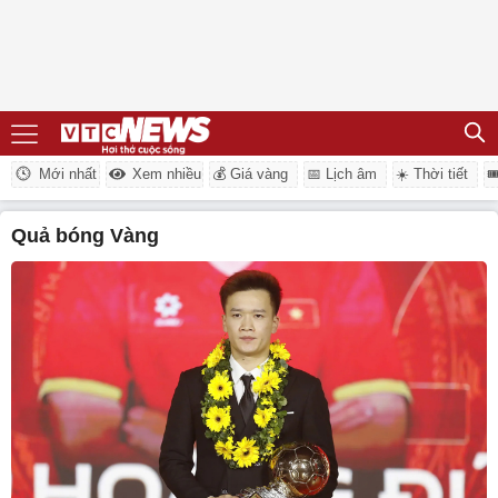
Mới nhất
Xem nhiều
💰 Giá vàng
📅 Lịch âm
☀️ Thời tiết

Quả bóng Vàng