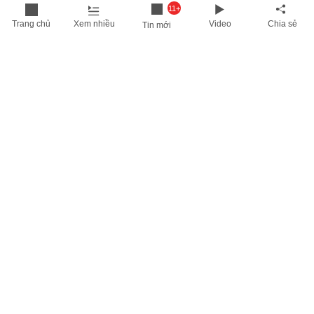
11+
Trang chủ
Xem nhiều
Video
Chia sẻ
Tin mới
THÔNG TIN HỮU ÍCH
Cập nhật nhanh các thông tin được quan tâm mỗi ngày
Lịch âm hôm nay
Dự báo thời tiết hôm nay