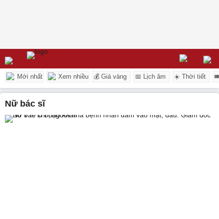
Mới nhất
Xem nhiều
💰 Giá vàng
📅 Lịch âm
☀️ Thời tiết

nữ bác sĩ