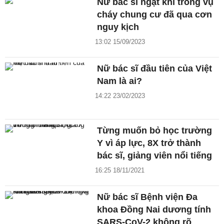
Nữ bác sĩ ngạt khí trong vụ
cháy chung cư đã qua cơn
nguy kịch
13:02 15/09/2023
Nữ bác sĩ đầu tiên của Việt
Nam là ai?
14:22 23/02/2023
Từng muốn bỏ học trường
Y vì áp lực, 8X trở thành
bác sĩ, giảng viên nổi tiếng
16:25 18/11/2021
Nữ bác sĩ Bệnh viện Đa
khoa Đồng Nai dương tính
SARS-CoV-2 không rõ