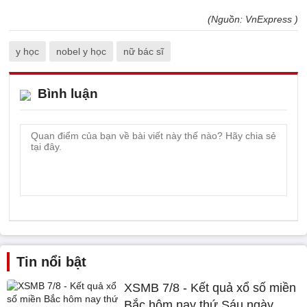
(Nguồn: VnExpress )
y học
nobel y học
nữ bác sĩ
Bình luận
Tin nổi bật
XSMB 7/8 - Kết quả xổ số miền
Bắc hôm nay thứ Sáu ngày