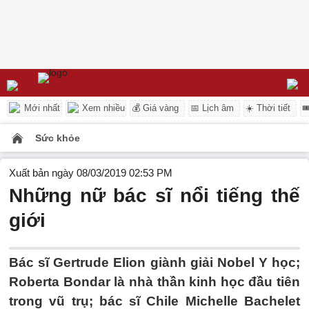
Mới nhất
Xem nhiều
💰 Giá vàng
📅 Lịch âm
☀️ Thời tiết

Sức khỏe
Xuất bản ngày 08/03/2019 02:53 PM
Những nữ bác sĩ nổi tiếng thế
giới
Bác sĩ Gertrude Elion giành giải Nobel Y học;
Roberta Bondar là nhà thần kinh học đầu tiên
trong vũ trụ; bác sĩ Chile Michelle Bachelet