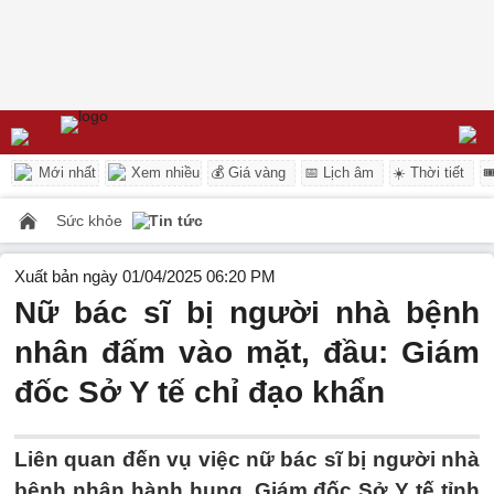
Mới nhất
Xem nhiều
💰 Giá vàng
📅 Lịch âm
☀️ Thời tiết

Sức khỏe
Tin tức
Xuất bản ngày 01/04/2025 06:20 PM
Nữ bác sĩ bị người nhà bệnh
nhân đấm vào mặt, đầu: Giám
đốc Sở Y tế chỉ đạo khẩn
Liên quan đến vụ việc nữ bác sĩ bị người nhà
bệnh nhân hành hung, Giám đốc Sở Y tế tỉnh