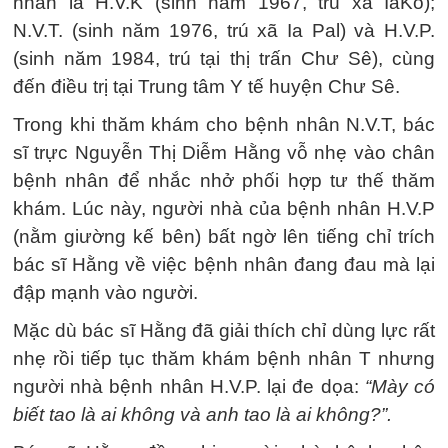
nhân là H.V.K (sinh năm 1967, trú xã IaKo);
N.V.T. (sinh năm 1976, trú xã Ia Pal) và H.V.P.
(sinh năm 1984, trú tại thị trấn Chư Sê), cùng
đến điều trị tại Trung tâm Y tế huyện Chư Sê.
Trong khi thăm khám cho bệnh nhân N.V.T, bác
sĩ trực Nguyễn Thị Diễm Hằng vỗ nhẹ vào chân
bệnh nhân để nhắc nhở phối hợp tư thế thăm
khám. Lúc này, người nhà của bệnh nhân H.V.P
(nằm giường kế bên) bất ngờ lên tiếng chỉ trích
bác sĩ Hằng về việc bệnh nhân đang đau mà lại
đập mạnh vào người.
Mặc dù bác sĩ Hằng đã giải thích chỉ dùng lực rất
nhẹ rồi tiếp tục thăm khám bệnh nhân T nhưng
người nhà bệnh nhân H.V.P. lại đe dọa:
“Mày có
biết tao là ai không và anh tao là ai không?”.