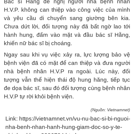
Bác sĩ Hằng đề nghị người nhà bệnh nhân
H.V.P. không can thiệp vào công việc của mình
và yêu cầu di chuyển sang giường bên kia.
Chưa dứt lời, đối tượng này đã bất ngờ lao tới
hành hung, đấm vào mặt và đầu bác sĩ Hằng,
khiến nữ bác sĩ bị choáng.
Ngay sau khi vụ việc xảy ra, lực lượng bảo vệ
bệnh viện đã có mặt để can thiệp và đưa người
nhà bệnh nhân H.V.P ra ngoài. Lúc này, đối
tượng vẫn thể hiện thái độ hung hăng, tiếp tục
đe dọa bác sĩ, sau đó đối tượng cùng bệnh nhân
H.V.P tự rời khỏi bệnh viện.
(Nguồn: Vietnamnet)
Link: https://vietnamnet.vn/vu-nu-bac-si-bi-nguoi-
nha-benh-nhan-hanh-hung-giam-doc-so-y-te-