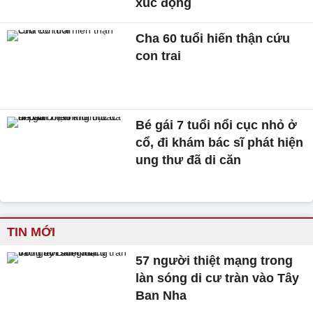
xúc động
Cha 60 tuổi hiến thận cứu
con trai
Bé gái 7 tuổi nổi cục nhỏ ở
cổ, đi khám bác sĩ phát hiện
ung thư đã di căn
TIN MỚI
57 người thiệt mạng trong
làn sóng di cư tràn vào Tây
Ban Nha