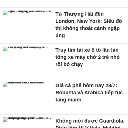
Từ Thượng Hải đến
London, New York: Siêu đô
thị không thoát cảnh ngập
úng
Truy tìm tài xế ô tô lấn làn
tông xe máy chở 2 trẻ nhỏ
rồi bỏ chạy
Giá cà phê hôm nay 28/7:
Robusta và Arabica tiếp tục
tăng mạnh
Không mời được Guardiola,
Pirlo làm HLV Italy, Maldini