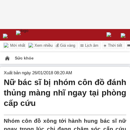
Mới nhất
Xem nhiều
💰 Giá vàng
📅 Lịch âm
☀️ Thời tiết

Sức khỏe
Xuất bản ngày 26/01/2018 08:20 AM
Nữ bác sĩ bị nhóm côn đồ đánh
thủng màng nhĩ ngay tại phòng
cấp cứu
Nhóm côn đồ xông tới hành hung bác sĩ nữ
ngay trong lúc chị đang chăm sóc cấp cứu