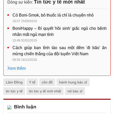
Tin tức y tế mới nhất
Dòng sự kiện:
Có Boni-Smok, bỏ thuốc lá chỉ là chuyện nhỏ
16:07 25/09/2019
BoniHappy – Bí quyết 'hồi sinh' giấc ngủ cho bệnh
nhân mất ngủ mạn tính
15:46 02/02/2019
Cách giúp bạn tỉnh táo sau một đêm 'đi bão' ăn
mừng chiến thắng của đội tuyển Việt Nam
09:56 16/12/2018
Xem thêm
Lâm Đồng
Y tế
côn đồ
hành hung bác sĩ
tin tức y tế
tin tức y tế mới nhất
nữ bác sĩ
Bình luận