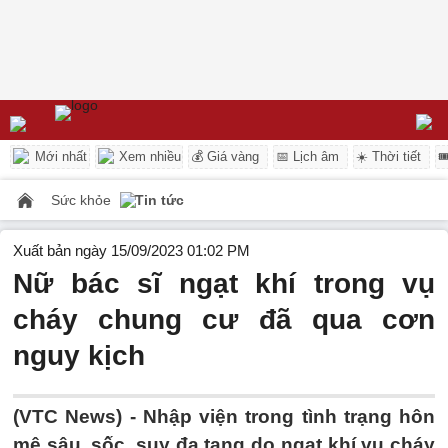
Mới nhất
Xem nhiều
💰 Giá vàng
📅 Lịch âm
☀️ Thời tiết

Sức khỏe
Tin tức
Xuất bản ngày 15/09/2023 01:02 PM
Nữ bác sĩ ngạt khí trong vụ
cháy chung cư đã qua cơn
nguy kịch
(VTC News) -
Nhập viện trong tình trạng hôn
mê sâu, sốc, suy đa tạng do ngạt khí vụ cháy