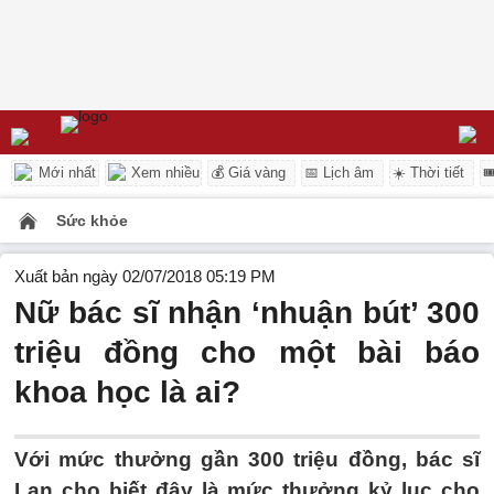
Mới nhất
Xem nhiều
💰 Giá vàng
📅 Lịch âm
☀️ Thời tiết

Sức khỏe
Xuất bản ngày 02/07/2018 05:19 PM
Nữ bác sĩ nhận ‘nhuận bút’ 300
triệu đồng cho một bài báo
khoa học là ai?
Với mức thưởng gần 300 triệu đồng, bác sĩ
Lan cho biết đây là mức thưởng kỷ lục cho