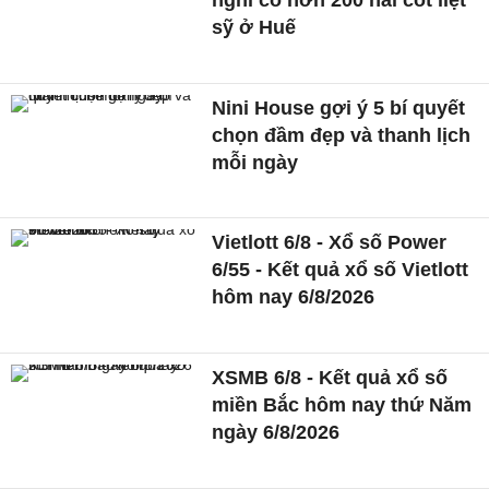
nghi có hơn 200 hài cốt liệt
sỹ ở Huế
Nini House gợi ý 5 bí quyết
chọn đầm đẹp và thanh lịch
mỗi ngày
Vietlott 6/8 - Xổ số Power
6/55 - Kết quả xổ số Vietlott
hôm nay 6/8/2026
XSMB 6/8 - Kết quả xổ số
miền Bắc hôm nay thứ Năm
ngày 6/8/2026