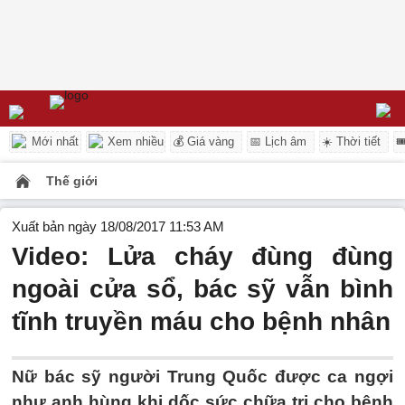
Mới nhất
Xem nhiều
💰 Giá vàng
📅 Lịch âm
☀️ Thời tiết

Thế giới
Xuất bản ngày 18/08/2017 11:53 AM
Video: Lửa cháy đùng đùng
ngoài cửa sổ, bác sỹ vẫn bình
tĩnh truyền máu cho bệnh nhân
Nữ bác sỹ người Trung Quốc được ca ngợi
như anh hùng khi dốc sức chữa trị cho bệnh