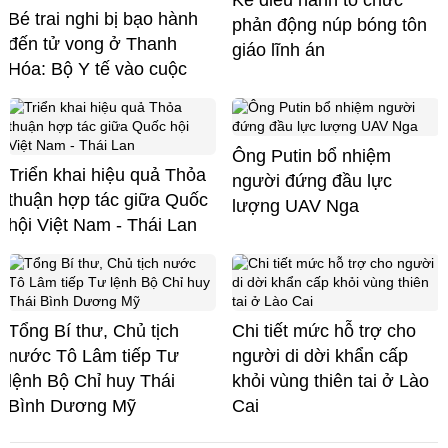
Kẻ điều hành tổ chức
Bé trai nghi bị bạo hành
phản động núp bóng tôn
đến tử vong ở Thanh
giáo lĩnh án
Hóa: Bộ Y tế vào cuộc
Ông Putin bổ nhiệm
Triển khai hiệu quả Thỏa
người đứng đầu lực
thuận hợp tác giữa Quốc
lượng UAV Nga
hội Việt Nam - Thái Lan
Tổng Bí thư, Chủ tịch
Chi tiết mức hỗ trợ cho
nước Tô Lâm tiếp Tư
người di dời khẩn cấp
lệnh Bộ Chỉ huy Thái
khỏi vùng thiên tai ở Lào
Bình Dương Mỹ
Cai