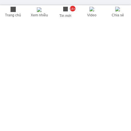
14+
Trang chủ
Xem nhiều
Video
Chia sẻ
Tin mới
THÔNG TIN HỮU ÍCH
Cập nhật nhanh các thông tin được quan tâm mỗi ngày
Lịch âm hôm nay