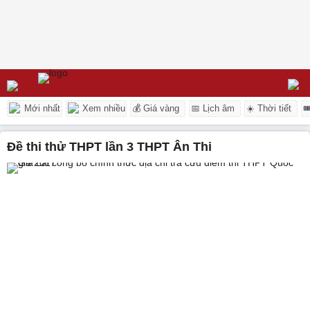
Mới nhất
Xem nhiều
💰 Giá vàng
📅 Lịch âm
☀️ Thời tiết

Đề thi thử THPT lần 3 THPT Ân Thi