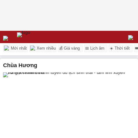
Mới nhất
Xem nhiều
💰 Giá vàng
📅 Lịch âm
☀️ Thời tiết

chùa Hương