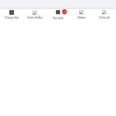
13+
Trang chủ
Xem nhiều
Video
Chia sẻ
Tin mới
THÔNG TIN HỮU ÍCH
Cập nhật nhanh các thông tin được quan tâm mỗi ngày
Lịch âm hôm nay