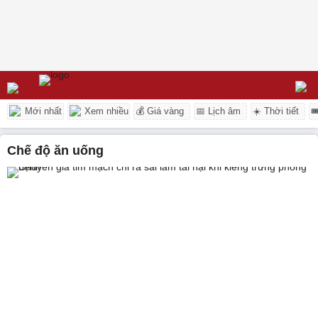
Mới nhất
Xem nhiều
💰 Giá vàng
📅 Lịch âm
☀️ Thời tiết

chế độ ăn uống