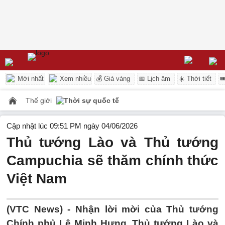
Mới nhất
Xem nhiều
💰 Giá vàng
📅 Lịch âm
☀️ Thời tiết

Thế giới
Thời sự quốc tế
Cập nhật lúc 09:51 PM ngày 04/06/2026
Thủ tướng Lào và Thủ tướng
Campuchia sẽ thăm chính thức
Việt Nam
(VTC News) -
Nhận lời mời của Thủ tướng
Chính phủ Lê Minh Hưng, Thủ tướng Lào và