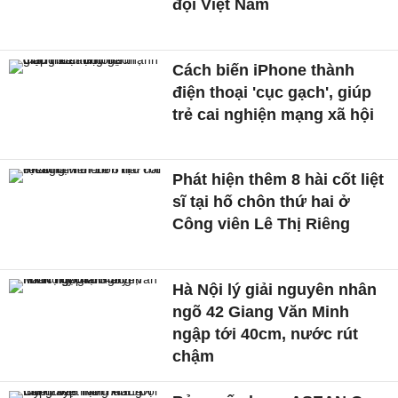
đội Việt Nam
Cách biến iPhone thành
điện thoại 'cục gạch', giúp
trẻ cai nghiện mạng xã hội
Phát hiện thêm 8 hài cốt liệt
sĩ tại hố chôn thứ hai ở
Công viên Lê Thị Riêng
Hà Nội lý giải nguyên nhân
ngõ 42 Giang Văn Minh
ngập tới 40cm, nước rút
chậm