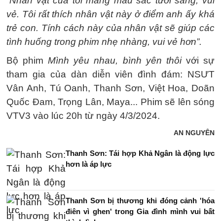
“Nhân vật của tôi mang màu sắc tươi sáng, vui
vẻ. Tôi rất thích nhân vật này ở điểm anh ấy khá
trẻ con. Tính cách này của nhân vật sẽ giúp các
tình huống trong phim nhẹ nhàng, vui vẻ hơn”.
Bộ phim
Mình yêu nhau, bình yên thôi
với sự
tham gia của dàn diễn viên đình đám: NSƯT
Vân Anh, Tú Oanh, Thanh Sơn, Việt Hoa, Doãn
Quốc Đam, Trọng Lân, Maya... Phim sẽ lên sóng
VTV3 vào lúc 20h từ ngày 4/3/2024.
AN NGUYÊN
Thanh Sơn: Tái hợp Khả Ngân là động lực
hơn là áp lực
Thanh Sơn bị thương khi đóng cảnh 'hóa
điên vì ghen' trong Gia đình mình vui bất