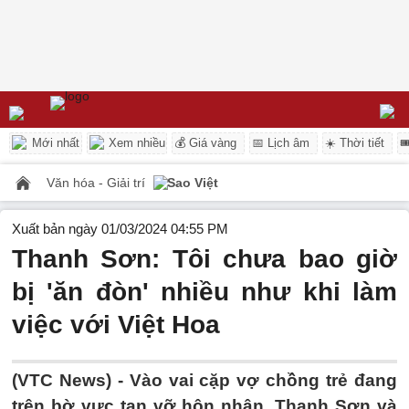
Mới nhất
Xem nhiều
💰 Giá vàng
📅 Lịch âm
☀️ Thời tiết

Văn hóa - Giải trí
Sao Việt
Xuất bản ngày 01/03/2024 04:55 PM
Thanh Sơn: Tôi chưa bao giờ
bị 'ăn đòn' nhiều như khi làm
việc với Việt Hoa
(VTC News) -
Vào vai cặp vợ chồng trẻ đang
trên bờ vực tan vỡ hôn nhân, Thanh Sơn và