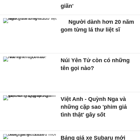
giãn'
Người dành hơn 20 năm
gom từng lá thư liệt sĩ
Núi Yên Tử còn có những
tên gọi nào?
Việt Anh - Quỳnh Nga và
những cặp sao 'phim giả
tình thật' gây sốt
Bảng giá xe Subaru mới