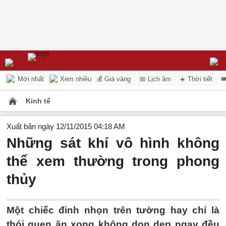
Mới nhất
Xem nhiều
💰 Giá vàng
📅 Lịch âm
☀️ Thời tiết

Kinh tế
Xuất bản ngày 12/11/2015 04:18 AM
Những sát khí vô hình không
thể xem thường trong phong
thủy
Một chiếc đinh nhọn trên tường hay chỉ là
thói quen ăn xong không dọn dẹp ngay đều