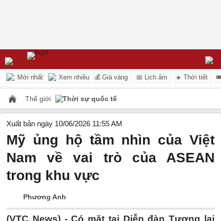
Mới nhất
Xem nhiều
💰 Giá vàng
📅 Lịch âm
☀️ Thời tiết

Thế giới
Thời sự quốc tế
Xuất bản ngày 10/06/2026 11:55 AM
Mỹ ủng hộ tầm nhìn của Việt
Nam về vai trò của ASEAN
trong khu vực
Phương Anh
(VTC News) -
Có mặt tại Diễn đàn Tương lai