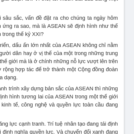
i sâu sắc, vấn đề đặt ra cho chúng ta ngày hôm
h ứng ra sao, mà là ASEAN sẽ định hình như thế
 trong thế kỷ XXI?
triển, dấu ấn lớn nhất của ASEAN không chỉ nằm
gười dân hay ở vị thế của một trong những trung
hế giới mà là ở chính những nỗ lực vượt lên trên
mở rộng hợp tác để trở thành một Cộng đồng đoàn
đa dạng.
ành trình xây dựng bản sắc của ASEAN thì những
 định hình tương lai của ASEAN trong một thế giới
kinh tế, công nghệ và quyền lực toàn cầu đang
ng lực cạnh tranh. Trí tuệ nhân tạo đang tái định
ái định nghĩa quyền lực. Và chuyển đổi xanh đang