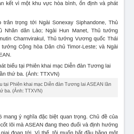
oàn kết vì một khu vực hòa bình, ổn định và phát
o trân trọng tới Ngài Sonexay Siphandone, Thủ
 Nhân dân Lào; Ngài Hun Manet, Thủ tướng
utin Charnvirakul, Thủ tướng Vương quốc Thái
tướng Cộng hòa Dân chủ Timor-Leste; và Ngài
SEAN.
u tại Phiên khai mạc Diễn đàn Tương lai ASEAN lần
hứ ba. (Ảnh: TTXVN)
 mang ý nghĩa đặc biệt quan trọng. Chủ đề của
 cốt lõi mà ASEAN đang theo đuổi và định hướng
 giai đoạn tới. Vì thế, tôi muốn bắt đầu bằng một