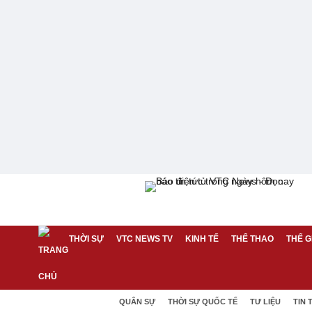
THỜI SỰ
VTC NEWS TV
KINH TẾ
THỂ THAO
THẾ G
QUÂN SỰ
THỜI SỰ QUỐC TẾ
TƯ LIỆU
TIN 