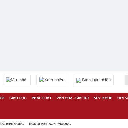
Mới nhất
Xem nhiều
Bình luận nhiều
IỚI
GIÁO DỤC
PHÁP LUẬT
VĂN HÓA - GIẢI TRÍ
SỨC KHỎE
ĐỜI S
TỨC BIỂN ĐÔNG
NGƯỜI VIỆT BỐN PHƯƠNG