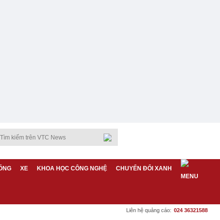
ỐNG
XE
KHOA HỌC CÔNG NGHỆ
CHUYỂN ĐỔI XANH
Liên hệ quảng cáo:
024 36321588