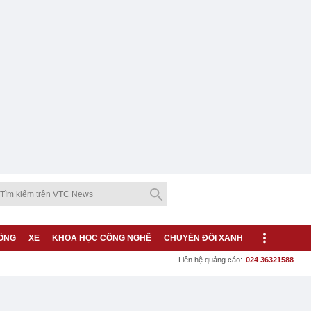
ỐNG
XE
KHOA HỌC CÔNG NGHỆ
CHUYỂN ĐỔI XANH
Liên hệ quảng cáo:
024 36321588