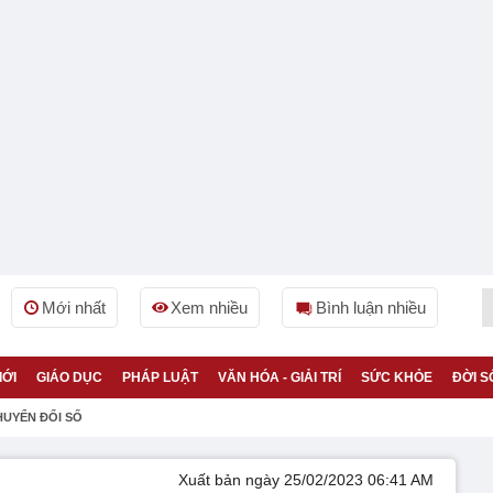
Mới nhất
Xem nhiều
Bình luận nhiều
IỚI
GIÁO DỤC
PHÁP LUẬT
VĂN HÓA - GIẢI TRÍ
SỨC KHỎE
ĐỜI S
HUYỂN ĐỔI SỐ
Xuất bản ngày 25/02/2023 06:41 AM