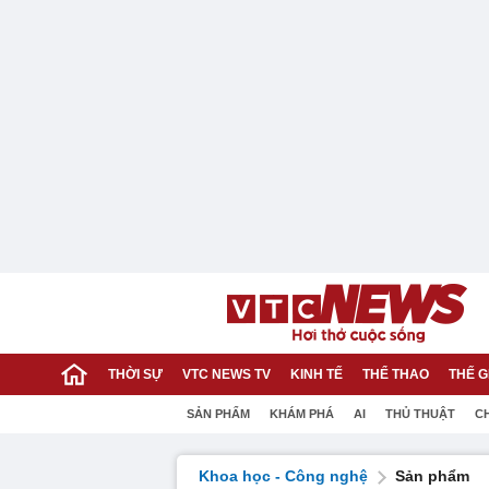
THỜI SỰ
VTC NEWS TV
KINH TẾ
THỂ THAO
THẾ G
SẢN PHẨM
KHÁM PHÁ
AI
THỦ THUẬT
C
Khoa học - Công nghệ
Sản phẩm