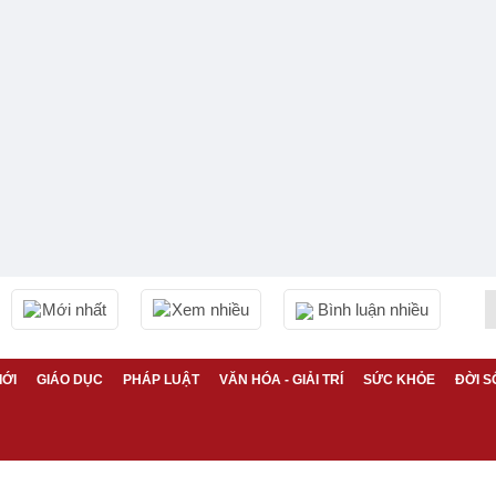
Mới nhất
Xem nhiều
Bình luận nhiều
IỚI
GIÁO DỤC
PHÁP LUẬT
VĂN HÓA - GIẢI TRÍ
SỨC KHỎE
ĐỜI S