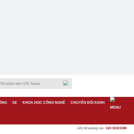
ỐNG
XE
KHOA HỌC CÔNG NGHỆ
CHUYỂN ĐỔI XANH
Liên hệ quảng cáo:
024 36321588