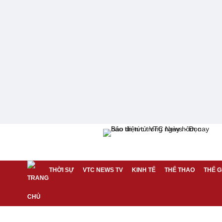
THỜI SỰ
VTC NEWS TV
KINH TẾ
THỂ THAO
THẾ G