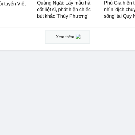
Quảng Ngãi: Lấy mẫu hài
Phú Gia hiện 
ội tuyển Việt
cốt liệt sĩ, phát hiện chiếc
nhìn 'dịch chu
bút khắc 'Thúy Phương'
sống' tại Quy
Xem thêm