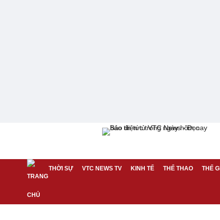
THỜI SỰ
VTC NEWS TV
KINH TẾ
THỂ THAO
THẾ G