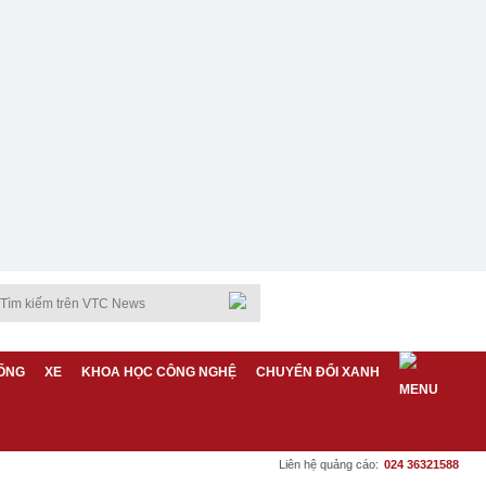
ỐNG
XE
KHOA HỌC CÔNG NGHỆ
CHUYỂN ĐỔI XANH
Liên hệ quảng cáo:
024 36321588