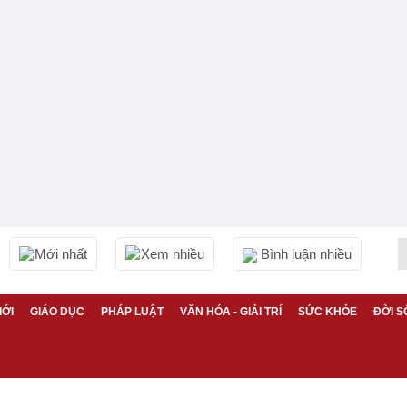
Mới nhất
Xem nhiều
Bình luận nhiều
IỚI
GIÁO DỤC
PHÁP LUẬT
VĂN HÓA - GIẢI TRÍ
SỨC KHỎE
ĐỜI S