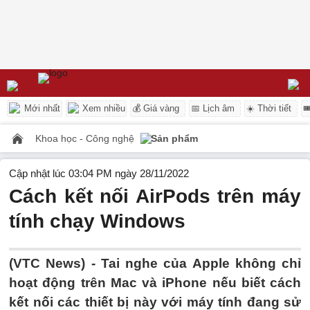
Mới nhất
Xem nhiều
💰 Giá vàng
📅 Lịch âm
☀️ Thời tiết

Khoa học - Công nghệ
Sản phẩm
Cập nhật lúc 03:04 PM ngày 28/11/2022
Cách kết nối AirPods trên máy
tính chạy Windows
(VTC News) -
Tai nghe của Apple không chỉ
hoạt động trên Mac và iPhone nếu biết cách
kết nối các thiết bị này với máy tính đang sử