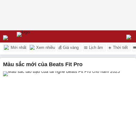
Mới nhất
Xem nhiều
💰 Giá vàng
📅 Lịch âm
☀️ Thời tiết

màu sắc mới của Beats Fit Pro