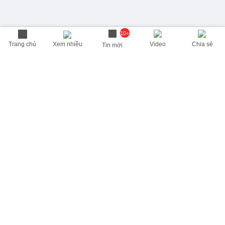
10+
Trang chủ
Xem nhiều
Video
Chia sẻ
Tin mới
THÔNG TIN HỮU ÍCH
Cập nhật nhanh các thông tin được quan tâm mỗi ngày