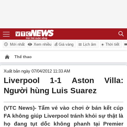
Mới nhất
Xem nhiều
💰 Giá vàng
📅 Lịch âm
☀️ Thời tiết

Thể thao
Xuất bản ngày 07/04/2012 11:33 AM
Liverpool 1-1 Aston Villa:
Người hùng Luis Suarez
(VTC News)- Tấm vé vào chơi ở bán kết cúp
FA không giúp Liverpool tránh khỏi sự thật là
họ đang tụt dốc không phanh tại Premier