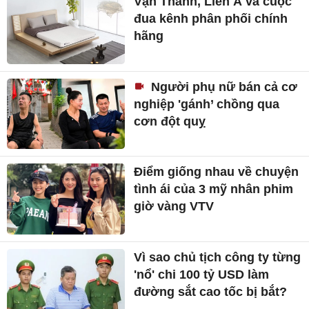
Vạn Thành, Liên Á và cuộc
đua kênh phân phối chính
hãng
Người phụ nữ bán cả cơ
nghiệp 'gánh’ chồng qua
cơn đột quỵ
Điểm giống nhau về chuyện
tình ái của 3 mỹ nhân phim
giờ vàng VTV
Vì sao chủ tịch công ty từng
'nổ' chi 100 tỷ USD làm
đường sắt cao tốc bị bắt?