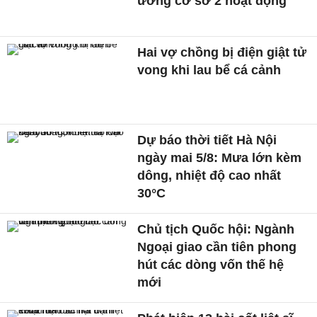
ương cơ sở 2 hoạt động
Hai vợ chồng bị điện giật tử
vong khi lau bể cá cảnh
Dự báo thời tiết Hà Nội
ngày mai 5/8: Mưa lớn kèm
dông, nhiệt độ cao nhất
30°C
Chủ tịch Quốc hội: Ngành
Ngoại giao cần tiên phong
hút các dòng vốn thế hệ
mới