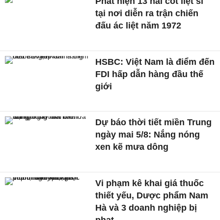
Phát hiện 13 hài cốt liệt sĩ
tại nơi diễn ra trận chiến
đấu ác liệt năm 1972
HSBC: Việt Nam là điểm đến
FDI hấp dẫn hàng đầu thế
giới
Dự báo thời tiết miền Trung
ngày mai 5/8: Nắng nóng
xen kẽ mưa dông
Vi phạm kê khai giá thuốc
thiết yếu, Dược phẩm Nam
Hà và 3 doanh nghiệp bị