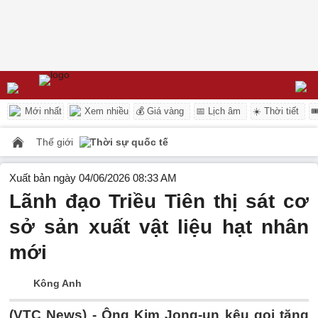
Mới nhất
Xem nhiều
💰 Giá vàng
📅 Lịch âm
☀️ Thời tiết

Thế giới
Thời sự quốc tế
Xuất bản ngày 04/06/2026 08:33 AM
Lãnh đạo Triều Tiên thị sát cơ
sở sản xuất vật liệu hạt nhân
mới
Kông Anh
(VTC News) -
Ông Kim Jong-un kêu gọi tăng