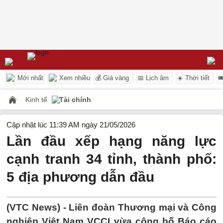
Mới nhất
Xem nhiều
💰 Giá vàng
📅 Lịch âm
☀️ Thời tiết

Kinh tế
Tài chính
Cập nhật lúc 11:39 AM ngày 21/05/2026
Lần đầu xếp hạng năng lực
cạnh tranh 34 tỉnh, thành phố:
5 địa phương dẫn đầu
(VTC News) -
Liên đoàn Thương mại và Công
nghiệp Việt Nam VCCI vừa công bố Báo cáo