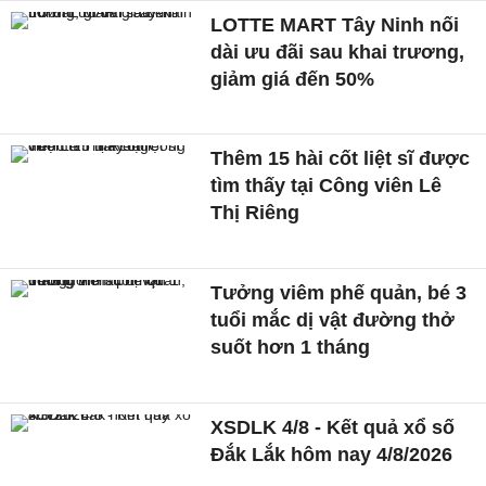
LOTTE MART Tây Ninh nối
dài ưu đãi sau khai trương,
giảm giá đến 50%
Thêm 15 hài cốt liệt sĩ được
tìm thấy tại Công viên Lê
Thị Riêng
Tưởng viêm phế quản, bé 3
tuổi mắc dị vật đường thở
suốt hơn 1 tháng
XSDLK 4/8 - Kết quả xổ số
Đắk Lắk hôm nay 4/8/2026