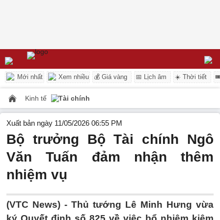
Mới nhất
Xem nhiều
💰 Giá vàng
📅 Lịch âm
☀️ Thời tiết

Kinh tế
Tài chính
Xuất bản ngày 11/05/2026 06:55 PM
Bộ trưởng Bộ Tài chính Ngô
Văn Tuấn đảm nhận thêm
nhiệm vụ
(VTC News) -
Thủ tướng Lê Minh Hưng vừa
ký Quyết định số 825 về việc bổ nhiệm kiêm