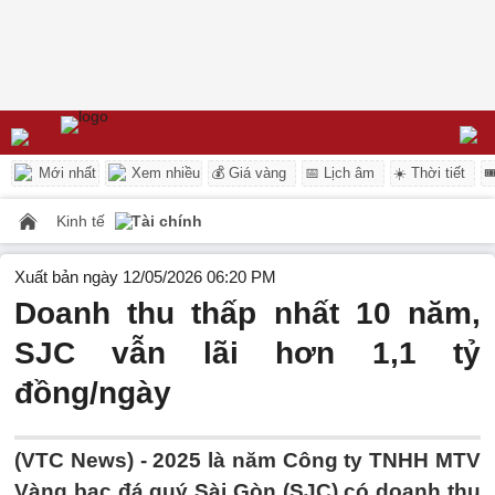
Mới nhất
Xem nhiều
💰 Giá vàng
📅 Lịch âm
☀️ Thời tiết

Kinh tế
Tài chính
Xuất bản ngày 12/05/2026 06:20 PM
Doanh thu thấp nhất 10 năm,
SJC vẫn lãi hơn 1,1 tỷ
đồng/ngày
(VTC News) -
2025 là năm Công ty TNHH MTV
Vàng bạc đá quý Sài Gòn (SJC) có doanh thu