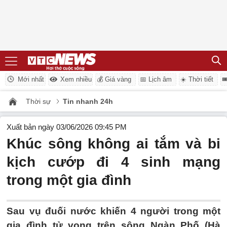
Mới nhất
Xem nhiều
💰 Giá vàng
📅 Lịch âm
☀️ Thời tiết

Thời sự
Tin nhanh 24h
Xuất bản ngày 03/06/2026 09:45 PM
Khúc sông không ai tắm và bi
kịch cướp đi 4 sinh mạng
trong một gia đình
Sau vụ đuối nước khiến 4 người trong một
gia đình tử vong trên sông Ngàn Phố (Hà