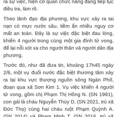
ra sự việc, hiện cơ quan chức năng đang tiếp tục
điều tra, làm rõ.
Theo lãnh đạo địa phương, khu vực xảy ra tai
nạn có mực nước sâu, tiềm ẩn nhiều nguy cơ
mất an toàn. Đây là sự việc đặc biệt đau lòng,
khiến 4 người trong cùng một gia đình tử vong,
để lại nỗi xót xa cho người thân và người dân địa
phương.
Trước đó, như đã đưa tin, khoảng 17h45 ngày
2/6, một vụ đuối nước đặc biệt thương tâm xảy
ra tại khu vực thượng nguồn sông Ngàn Phố,
đoạn qua xã Sơn Kim 1. Vụ việc khiến 4 người
tử vong, gồm chị Phạm Thị Hồng N. (SN 1991),
con gái là cháu Nguyễn Thùy D. (SN 2021, trú xã
Đức Thọ) cùng hai cháu ruột Phạm Quỳnh A.
(SN 2014) và Phạm Minh T. (SN 2016, trú xã