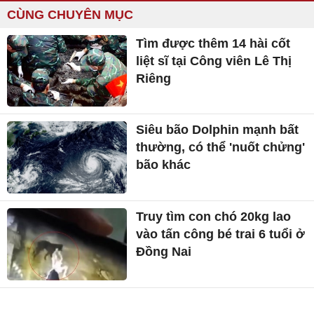
CÙNG CHUYÊN MỤC
Tìm được thêm 14 hài cốt
liệt sĩ tại Công viên Lê Thị
Riêng
Siêu bão Dolphin mạnh bất
thường, có thể 'nuốt chửng'
bão khác
Truy tìm con chó 20kg lao
vào tấn công bé trai 6 tuổi ở
Đồng Nai