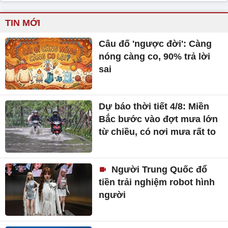
TIN MỚI
Câu đố 'ngược đời': Càng
nóng càng co, 90% trả lời
sai
Dự báo thời tiết 4/8: Miền
Bắc bước vào đợt mưa lớn
từ chiều, có nơi mưa rất to
Người Trung Quốc đổ
tiền trải nghiệm robot hình
người