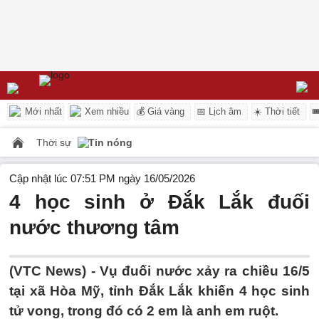
Mới nhất
Xem nhiều
💰 Giá vàng
📅 Lịch âm
☀️ Thời tiết

Thời sự
Tin nóng
Cập nhật lúc 07:51 PM ngày 16/05/2026
4 học sinh ở Đắk Lắk đuối
nước thương tâm
(VTC News) -
Vụ đuối nước xảy ra chiều 16/5
tại xã Hòa Mỹ, tỉnh Đắk Lắk khiến 4 học sinh
tử vong, trong đó có 2 em là anh em ruột.