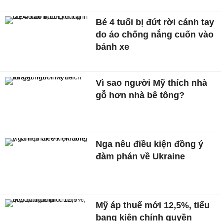
Bé 4 tuổi bị đứt rời cánh tay
do áo chống nắng cuốn vào
bánh xe
Vì sao người Mỹ thích nhà
gỗ hơn nhà bê tông?
Nga nêu điều kiện đồng ý
đàm phán về Ukraine
Mỹ áp thuế mới 12,5%, tiểu
bang kiện chính quyền