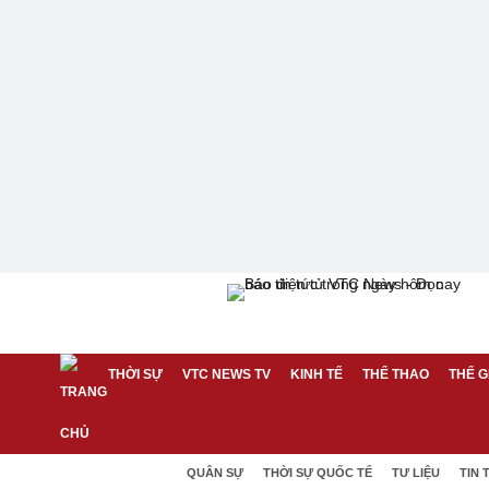
THỜI SỰ
VTC NEWS TV
KINH TẾ
THỂ THAO
THẾ G
QUÂN SỰ
THỜI SỰ QUỐC TẾ
TƯ LIỆU
TIN 