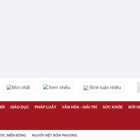
Mới nhất
Xem nhiều
Bình luận nhiều
IỚI
GIÁO DỤC
PHÁP LUẬT
VĂN HÓA - GIẢI TRÍ
SỨC KHỎE
ĐỜI S
TỨC BIỂN ĐÔNG
NGƯỜI VIỆT BỐN PHƯƠNG