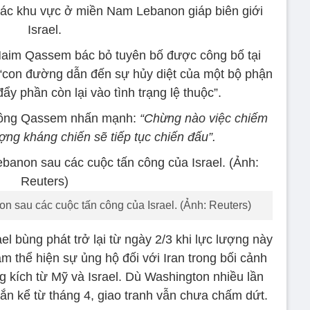
 các khu vực ở miền Nam Lebanon giáp biên giới
Israel.
 Naim Qassem bác bỏ tuyên bố được công bố tại
“con đường dẫn đến sự hủy diệt của một bộ phận
y phần còn lại vào tình trạng lệ thuộc”.
, ông Qassem nhấn mạnh:
“Chừng nào việc chiếm
ượng kháng chiến sẽ tiếp tục chiến đấu”.
n sau các cuộc tấn công của Israel. (Ảnh: Reuters)
el bùng phát trở lại từ ngày 2/3 khi lực lượng này
m thể hiện sự ủng hộ đối với Iran trong bối cảnh
 kích từ Mỹ và Israel. Dù Washington nhiều lần
ắn kể từ tháng 4, giao tranh vẫn chưa chấm dứt.