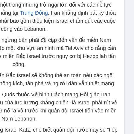
ột trong những trở ngại lớn đối với các nỗ lực
hẳng tại
Trung Đông
. Iran khẳng định bất kỳ thỏa
phải bao gồm điều kiện Israel chấm dứt các cuộc
 công vào Lebanon.
 ngừng bắn phải đề cập đến vấn đề miền Nam
lập một khu vực an ninh mà Tel Aviv cho rằng cần
ở miền Bắc Israel trước nguy cơ bị Hezbollah tấn
công.
ền Bắc Israel sẽ không thể an toàn nếu các ngôi
không kích, tàn phá và người dân vẫn thiệt mạng.
 Quds thuộc Vệ binh Cách mạng Hồi giáo Iran
u của lực lượng kháng chiến” là Israel phải rút về
sự nổ ra và trước khi quân đội Israel tiến vào miền
Nam Lebanon.
 Israel Katz, cho biết quân đội nước này sẽ “tiếp