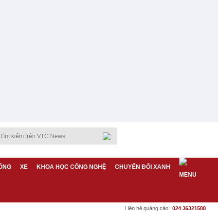
ỐNG
XE
KHOA HỌC CÔNG NGHỆ
CHUYỂN ĐỔI XANH
Liên hệ quảng cáo:
024 36321588