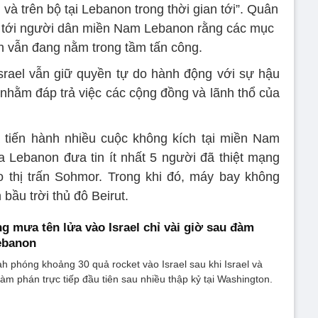
 và trên bộ tại Lebanon trong thời gian tới”. Quân
áo tới người dân miền Nam Lebanon rằng các mục
ah vẫn đang nằm trong tầm tấn công.
rael vẫn giữ quyền tự do hành động với sự hậu
 nhằm đáp trả việc các cộng đồng và lãnh thổ của
ã tiến hành nhiều cuộc không kích tại miền Nam
 Lebanon đưa tin ít nhất 5 người đã thiệt mạng
 thị trấn Sohmor. Trong khi đó, máy bay không
 bầu trời thủ đô Beirut.
g mưa tên lửa vào Israel chỉ vài giờ sau đàm
Lebanon
h phóng khoảng 30 quả rocket vào Israel sau khi Israel và
m phán trực tiếp đầu tiên sau nhiều thập kỷ tại Washington.