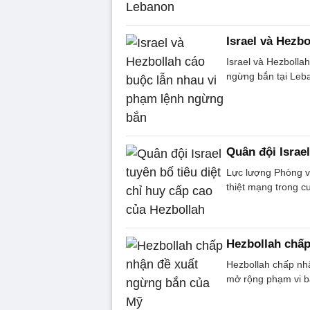
Israel và Hezb
Israel và Hezbollah
ngừng bắn tại Leb
Quân đội Israel
Lực lượng Phòng vệ
thiệt mạng trong c
Hezbollah chấ
Hezbollah chấp nh
mở rộng phạm vi b