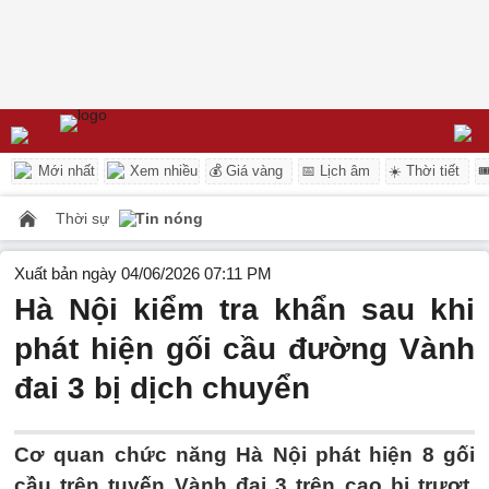
Mới nhất
Xem nhiều
💰 Giá vàng
📅 Lịch âm
☀️ Thời tiết

Thời sự
Tin nóng
Xuất bản ngày 04/06/2026 07:11 PM
Hà Nội kiểm tra khẩn sau khi
phát hiện gối cầu đường Vành
đai 3 bị dịch chuyển
Cơ quan chức năng Hà Nội phát hiện 8 gối
cầu trên tuyến Vành đai 3 trên cao bị trượt,