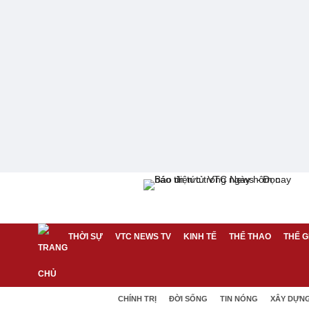
THỜI SỰ
VTC NEWS TV
KINH TẾ
THỂ THAO
THẾ G
CHÍNH TRỊ
ĐỜI SỐNG
TIN NÓNG
XÂY DỰN