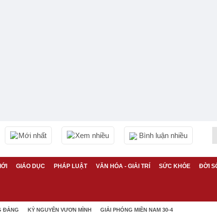
Mới nhất
Xem nhiều
Bình luận nhiều
IỚI
GIÁO DỤC
PHÁP LUẬT
VĂN HÓA - GIẢI TRÍ
SỨC KHỎE
ĐỜI S
G ĐẢNG
KỶ NGUYÊN VƯƠN MÌNH
GIẢI PHÓNG MIỀN NAM 30-4