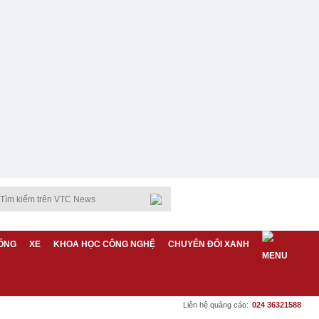
ỐNG
XE
KHOA HỌC CÔNG NGHỆ
CHUYỂN ĐỔI XANH
Liên hệ quảng cáo:
024 36321588