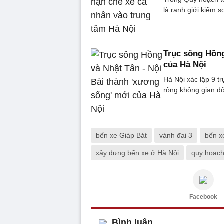
là ranh giới kiểm 
Trục sông Hồng
của Hà Nội
Hà Nội xác lập 9 t
rộng không gian đô 
bến xe Giáp Bát
vành đai 3
bến x
xây dựng bến xe ở Hà Nội
quy hoạch
Facebook
Bình luận