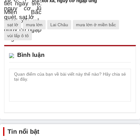
xối xả, nguy cơ ngập úng
sạt lở
mưa lớn
Lai Châu
mưa lớn ở miền bắc
vùi lấp ô tô
Bình luận
Tin nổi bật