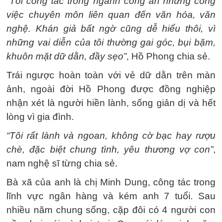
“Tôi công tác trong ngành công an nhưng công
việc chuyên môn liên quan đến văn hóa, văn
nghệ. Khán giả bất ngờ cũng dễ hiểu thôi, vì
những vai diễn của tôi thường gai góc, bụi bặm,
khuôn mặt dữ dằn, đầy sẹo”
, Hồ Phong chia sẻ.
Trái ngược hoàn toàn với vẻ dữ dằn trên màn
ảnh, ngoài đời Hồ Phong được đồng nghiệp
nhận xét là người hiền lành, sống giản dị và hết
lòng vì gia đình.
“Tôi rất lành và ngoan, không cờ bạc hay rượu
chè, đặc biệt chung tình, yêu thương vợ con”
,
nam nghệ sĩ từng chia sẻ.
Bà xã của anh là chị Minh Dung, công tác trong
lĩnh vực ngân hàng và kém anh 7 tuổi. Sau
nhiều năm chung sống, cặp đôi có 4 người con