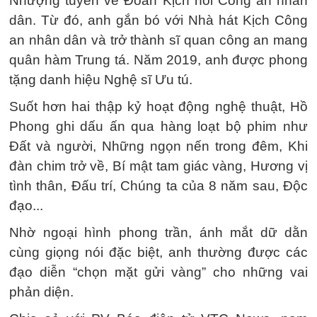
Nhượng tuyển về Đoàn Kịch nói Công an nhân
dân. Từ đó, anh gắn bó với Nhà hát Kịch Công
an nhân dân và trở thành sĩ quan công an mang
quân hàm Trung tá. Năm 2019, anh được phong
tặng danh hiệu Nghệ sĩ Ưu tú.
Suốt hơn hai thập kỷ hoạt động nghệ thuật, Hồ
Phong ghi dấu ấn qua hàng loạt bộ phim như
Đất và người, Những ngọn nến trong đêm, Khi
đàn chim trở về, Bí mật tam giác vàng, Hương vị
tình thân, Đấu trí, Chúng ta của 8 năm sau, Độc
đạo...
Nhờ ngoại hình phong trần, ánh mắt dữ dằn
cùng giọng nói đặc biệt, anh thường được các
đạo diễn “chọn mặt gửi vàng” cho những vai
phản diện.