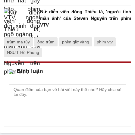
Nữ diễn viên đóng Thiếu tá, 'người tình
màn ảnh' của Steven Nguyễn trên phim
VTV
trùm ma túy
ông trùm
phim giờ vàng
phim vtv
NSƯT Hồ Phong
Bình luận