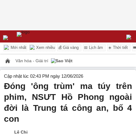
Mới nhất
Xem nhiều
💰 Giá vàng
📅 Lịch âm
☀️ Thời tiết

Văn hóa - Giải trí
Sao Việt
Cập nhật lúc 02:43 PM ngày 12/06/2026
Đóng 'ông trùm' ma túy trên
phim, NSƯT Hồ Phong ngoài
đời là Trung tá công an, bố 4
con
Lê Chi