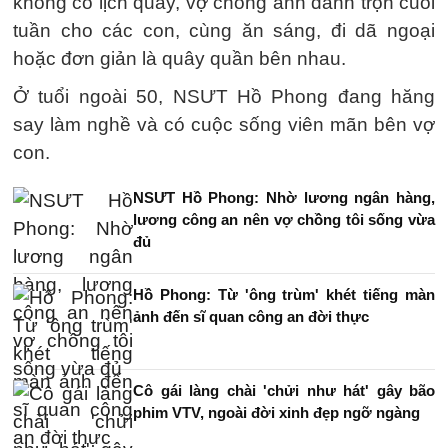
không có lịch quay, vợ chồng anh dành trọn cuối
tuần cho các con, cùng ăn sáng, đi dã ngoại
hoặc đơn giản là quây quần bên nhau.
Ở tuổi ngoài 50, NSƯT Hồ Phong đang hăng
say làm nghề và có cuộc sống viên mãn bên vợ
con.
NSƯT Hồ Phong: Nhờ lương ngân hàng,
lương công an nên vợ chồng tôi sống vừa
đủ
Hồ Phong: Từ 'ông trùm' khét tiếng màn
ảnh đến sĩ quan công an đời thực
Cô gái làng chài 'chửi như hát' gây bão
phim VTV, ngoài đời xinh đẹp ngỡ ngàng